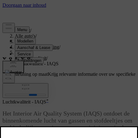
Support
/
Alle auto's
/
S80 2016
/
Gebruikershandleiding
/
Klimaat
/
Luchtkwaliteit
/
Luchtkwaliteit - IAQS
Ondersteuning op maat
Krijg relevante informatie over uw specifieke
auto.
Inloggen
*
Luchtkwaliteit - IAQS
Het Interior Air Quality System (IAQS) ontdoet de
binnenkomende lucht van gassen en stofdeeltjes om
zo hinderlijke geurtjes en verontreinigingen in de
passagiersruimte te beperken.