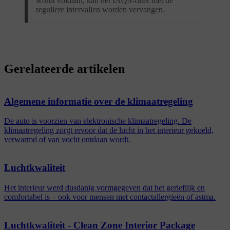
wordt voldaan, kan het IAQS-filter met de
reguliere intervallen worden vervangen.
Gerelateerde artikelen
Algemene informatie over de klimaatregeling
De auto is voorzien van elektronische klimaatregeling. De
klimaatregeling zorgt ervoor dat de lucht in het interieur gekoeld,
verwarmd of van vocht ontdaan wordt.
Luchtkwaliteit
Het interieur werd dusdanig vormgegeven dat het gerieflijk en
comfortabel is – ook voor mensen met contactallergieën of astma.
Luchtkwaliteit - Clean Zone Interior Package