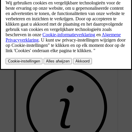
Bijgewerkt 08-06-2023
Als de Air Quality Sensor een verhoogde concentratie van
verontreinigingen in de buitenlucht meet, wordt de luchtinlaat
afgesloten waarna de lucht in de passagiersruimte wordt
gerecirculeerd.
Het systeem is te activeren/deactiveren in het menusysteem MY
CAR. Voor een beschrijving van het menusysteem, zie
MY CAR
.