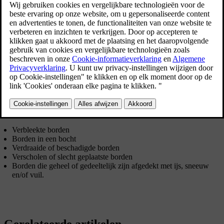
Bijgewerkt 08-06-2023
De camerasensor van het RSI-systeem kent ongeveer dezelfde
beperkingen als het menselijk oog – lees daarover meer in het
gedeelte over de
beperkingen van de camerasensor
.
Borden die indirect informeren over snelheidsbeperkingen,
bijvoorbeeld naamborden van steden/dorpen, worden niet
geregistreerd door het RSI-systeem.
Hieronder volgen andere voorbeelden die de werking kunnen
storen:
Verbleekte borden
Borden in een bocht
Verdraaide of beschadigde borden
Verscholen of slecht geplaatste borden
Borden die geheel of gedeeltelijk zijn afgedekt met ijs, sneeuw
en/of vuil.
Gerelateerde artikelen