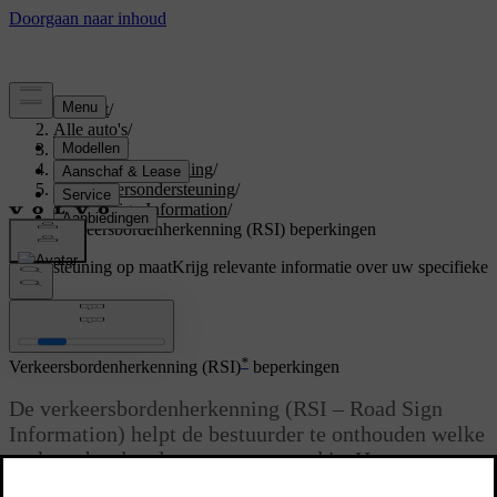
Support
/
Alle auto's
/
V40 2017
/
Gebruikershandleiding
/
Bestuurdersondersteuning
/
Road Sign Information
/
Verkeersbordenherkenning (RSI) beperkingen
Ondersteuning op maat
Krijg relevante informatie over uw specifieke
auto.
Inloggen
*
Verkeersbordenherkenning (RSI)
beperkingen
De verkeersbordenherkenning (RSI – Road Sign
Information) helpt de bestuurder te onthouden welke
verkeersborden de auto gepasseerd is. Het systeem
heeft onderstaande beperkingen.