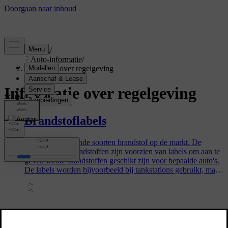
Support
/
Auto-informatie
/
Informatie over regelgeving
Informatie over regelgeving
Brandstoflabels
Er zijn verschillende soorten brandstof op de markt. De
verschillende brandstoffen zijn voorzien van labels om aan te
geven welke brandstoffen geschikt zijn voor bepaalde auto's.
De labels worden bijvoorbeeld bij tankstations gebruikt, maar
ook in uw auto en kunnen u helpen om de juiste brandstof te
tanken.
Typelijsten voor kinderzitjes van
Volvo