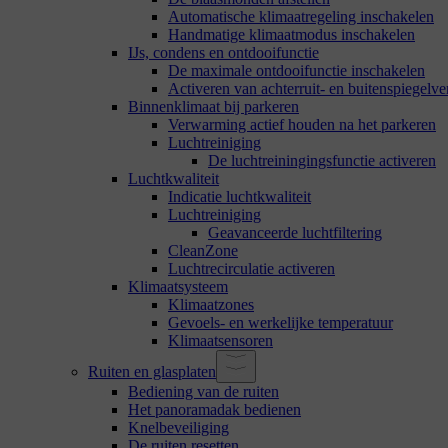
Automatische klimaatregeling inschakelen
Handmatige klimaatmodus inschakelen
IJs, condens en ontdooifunctie
De maximale ontdooifunctie inschakelen
Activeren van achterruit- en buitenspiegel
Binnenklimaat bij parkeren
Verwarming actief houden na het parkeren
Luchtreiniging
De luchtreiningingsfunctie activeren
Luchtkwaliteit
Indicatie luchtkwaliteit
Luchtreiniging
Geavanceerde luchtfiltering
CleanZone
Luchtrecirculatie activeren
Klimaatsysteem
Klimaatzones
Gevoels- en werkelijke temperatuur
Klimaatsensoren
Ruiten en glasplaten
Bediening van de ruiten
Het panoramadak bedienen
Knelbeveiliging
De ruiten resetten