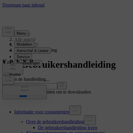
Support
/
Alle auto's
/
V60 2027
/
Gebruikershandleiding
V60 Gebruikershandleiding
Zoek in de handleiding...
Toon andere documenten om te downloaden
Informatie voor consumenten
Over de gebruikershandleiding
De gebruikershandleiding lezen
Klantenondersteuning en contactgegevens