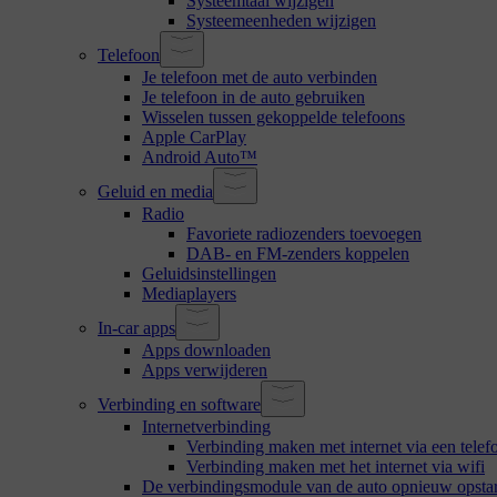
Systeemtaal wijzigen
Systeemeenheden wijzigen
Telefoon
Je telefoon met de auto verbinden
Je telefoon in de auto gebruiken
Wisselen tussen gekoppelde telefoons
Apple CarPlay
Android Auto™
Geluid en media
Radio
Favoriete radiozenders toevoegen
DAB- en FM-zenders koppelen
Geluidsinstellingen
Mediaplayers
In-car apps
Apps downloaden
Apps verwijderen
Verbinding en software
Internetverbinding
Verbinding maken met internet via een tele
Verbinding maken met het internet via wifi
De verbindingsmodule van de auto opnieuw opsta