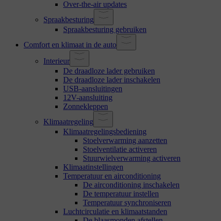
Over-the-air updates
Spraakbesturing
Spraakbesturing gebruiken
Comfort en klimaat in de auto
Interieur
De draadloze lader gebruiken
De draadloze lader inschakelen
USB-aansluitingen
12V-aansluiting
Zonnekleppen
Klimaatregeling
Klimaatregelingsbediening
Stoelverwarming aanzetten
Stoelventilatie activeren
Stuurwielverwarming activeren
Klimaatinstellingen
Temperatuur en airconditioning
De airconditioning inschakelen
De temperatuur instellen
Temperatuur synchroniseren
Luchtcirculatie en klimaatstanden
De blaasmonden afstellen