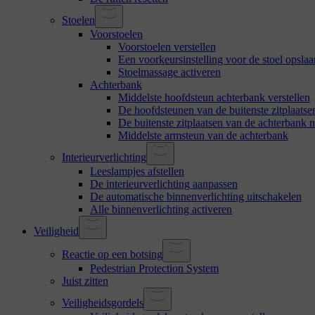
Stoelen
Voorstoelen
Voorstoelen verstellen
Een voorkeursinstelling voor de stoel opslaa
Stoelmassage activeren
Achterbank
Middelste hoofdsteun achterbank verstellen
De hoofdsteunen van de buitenste zitplaats
De buitenste zitplaatsen van de achterbank 
Middelste armsteun van de achterbank
Interieurverlichting
Leeslampjes afstellen
De interieurverlichting aanpassen
De automatische binnenverlichting uitschakelen
Alle binnenverlichting activeren
Veiligheid
Reactie op een botsing
Pedestrian Protection System
Juist zitten
Veiligheidsgordels