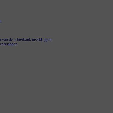
n
en van de achterbank neerklappen
neerklappen