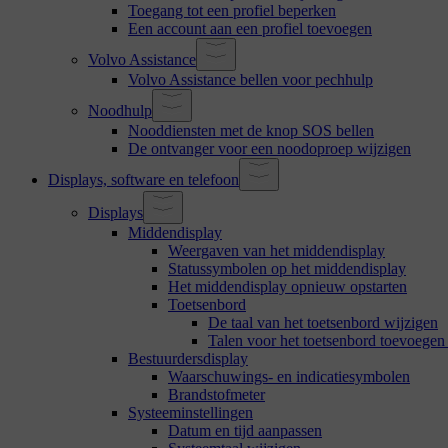
Toegang tot een profiel beperken
Een account aan een profiel toevoegen
Volvo Assistance
Volvo Assistance bellen voor pechhulp
Noodhulp
Nooddiensten met de knop SOS bellen
De ontvanger voor een noodoproep wijzigen
Displays, software en telefoon
Displays
Middendisplay
Weergaven van het middendisplay
Statussymbolen op het middendisplay
Het middendisplay opnieuw opstarten
Toetsenbord
De taal van het toetsenbord wijzigen
Talen voor het toetsenbord toevoegen
Bestuurdersdisplay
Waarschuwings- en indicatiesymbolen
Brandstofmeter
Systeeminstellingen
Datum en tijd aanpassen