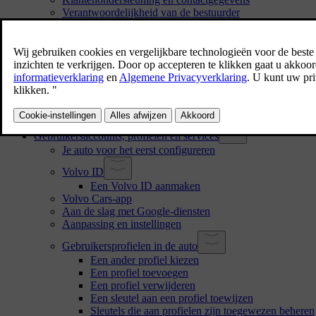
Verantwoordelijkheid van de bestuurder
Aanpassingen, reparaties en montage van accessoires
Het voertuigidentificatienummer vinden
Akkoord gaan met de algemene voorwaarden en gegeve
Behandeling van geregistreerde en verzamelde gegevens
Online diensten en 'fair use'
Een nieuwe eigenaar
Gebruikersgegevens resetten
Aanbevelingen als je naar een andere regio verhuist
Gebruikersaccounts, profielen en services
Je auto voor het eerst configureren
Volvo ID
Een Volvo ID aanmaken
Volvo Cars-app
Aan de slag met Google-diensten
Aanpassing en instellingen
Gebruikersprofielen in de auto
Een ander profiel kiezen
Een profiel toevoegen
Een profiel verwijderen
Een sleutel aan een profiel toewijzen
Sleutels die aan profielen zijn toegewezen beheren