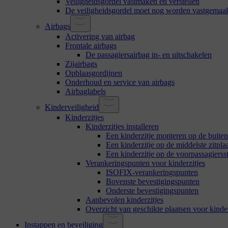
Veiligheidsgordel vastmaken en verstellen
De veiligheidsgordel moet nog worden vastgemaa
Airbags
Activering van airbag
Frontale airbags
De passagiersairbag in- en uitschakelen
Zijairbags
Opblaasgordijnen
Onderhoud en service van airbags
Airbaglabels
Kinderveiligheid
Kinderzitjes
Kinderzitjes installeren
Een kinderzitje monteren op de buiten
Een kinderzitje op de middelste zitpl
Een kinderzitje op de voorpassagiersst
Verankeringspunten voor kinderzitjes
ISOFIX-verankeringspunten
Bovenste bevestigingspunten
Onderste bevestigingspunten
Aanbevolen kinderzitjes
Overzicht van geschikte plaatsen voor kinder
Instappen en beveiliging