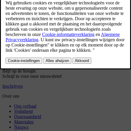
Druk op het ventilatorsymbool in de onderste balk
.
Selecteer
Handmatig
.
Kies de gewenste richting van de luchtstroom en het vermogen
van de ventilatoren.
Heeft dit geholpen?
Ja
Nee