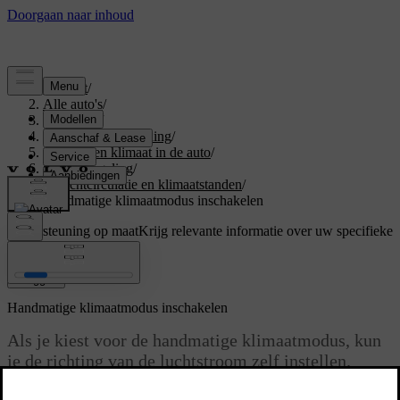
Support
/
Alle auto's
/
V60 2027
/
Gebruikershandleiding
/
Comfort en klimaat in de auto
/
Klimaatregeling
/
Luchtcirculatie en klimaatstanden
/
Handmatige klimaatmodus inschakelen
Ondersteuning op maat
Krijg relevante informatie over uw specifieke
auto.
Inloggen
Handmatige klimaatmodus inschakelen
Als je kiest voor de handmatige klimaatmodus, kun
je de richting van de luchtstroom zelf instellen.
Bijgewerkt 04-04-2025