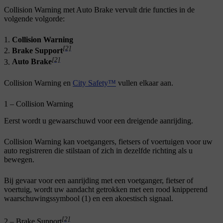
Collision Warning met Auto Brake vervult drie functies in de
volgende volgorde:
Collision Warning
[2]
Brake Support
[2]
Auto Brake
Collision Warning en
City Safety™
vullen elkaar aan.
1 – Collision Warning
Eerst wordt u gewaarschuwd voor een dreigende aanrijding.
Collision Warning kan voetgangers, fietsers of voertuigen voor uw
auto registreren die stilstaan of zich in dezelfde richting als u
bewegen.
Bij gevaar voor een aanrijding met een voetganger, fietser of
voertuig, wordt uw aandacht getrokken met een rood knipperend
waarschuwingssymbool (1) en een akoestisch signaal.
[2]
2 – Brake Support