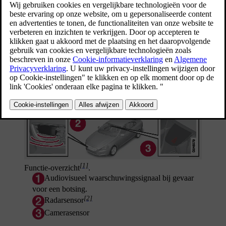
of rijdende) fietser of voorligger botst.
Bijgewerkt 08-06-2023
[1]
Functie-overzicht
.
Audiovisueel waarschuwingssignaal bij gevaar
voor een botsing.
[2]
Radarsensor
Camerasensor