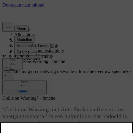
Support
/
Alle auto's
/
V70 2015
/
Gebruikershandleiding
/
Bestuurdersondersteuning
/
Collision Warning
/
Collision Warning - functie
Ondersteuning op maat
Krijg relevante informatie over uw specifieke
auto.
Inloggen
*
Collision Warning
- functie
‘Collision Warning met Auto Brake en fietsers- en
voetgangsdetectie’ is een hulpmiddel dat bedoeld is
om u te waarschuwen, wanneer het gevaar bestaat
dat u op een voetganger of achter op een (stilstaande