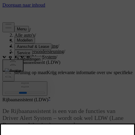
Support
/
Alle auto's
/
V70 2015
/
Gebruikershandleiding
/
Bestuurdersondersteuning
/
Driver Alert System
/
Rijbaanassistent (LDW)
Ondersteuning op maat
Krijg relevante informatie over uw specifieke
auto.
Inloggen
*
Rijbaanassistent (LDW)
De Rijbaanassistent is een van de functies van
Driver Alert System – wordt ook wel LDW (Lane
Departure Warning) genoemd.