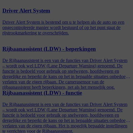
Driver Alert System
Driver Alert System is bestemd om u te helpen als de auto op een
ongecontroleerde manier wordt bestuurd of op het punt staat de
rijstrookmarkering te overschrijden.
Rijbaanassistent (LDW) - beperkingen
De Rijbaanassistent is een van de functies van Driver Alert System
– wordt ook wel LDW (Lane Departure Warning) genoemd. De
functie is bedoeld voor gebruik op snelwegen, hoofdwegen en
dergelijke en beperkt de kans op het in bepaalde situaties onbedoeld
verlaten van de eigen rijbaan. De camerasensor van de
rijbaanassistent heeft beperkingen, net als het menselijk oog.
Rijbaanassistent (LDW) - functie
De Rijbaanassistent is een van de functies van Driver Alert System
– wordt ook wel LDW (Lane Departure Warning) genoemd. De
functie is bedoeld voor gebruik op snelwegen, hoofdwegen en
dergelijke en beperkt de kans op het in bepaalde situaties onbedoeld
verlaten van de eigen rijbaan. Het is mogelijk bepaalde instellingen
te verrichten voor de Rijbaanassistent.