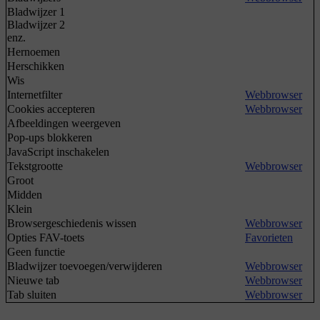
Bladwijzer 1
Bladwijzer 2
enz.
Hernoemen
Herschikken
Wis
Internetfilter
Webbrowser
Cookies accepteren
Webbrowser
Afbeeldingen weergeven
Pop-ups blokkeren
JavaScript inschakelen
Tekstgrootte
Webbrowser
Groot
Midden
Klein
Browsergeschiedenis wissen
Webbrowser
Opties FAV-toets
Favorieten
Geen functie
Bladwijzer toevoegen/verwijderen
Webbrowser
Nieuwe tab
Webbrowser
Tab sluiten
Webbrowser