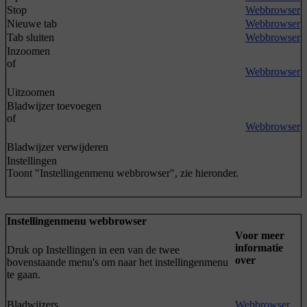
Stop
Webbrowser
Nieuwe tab
Webbrowser
Tab sluiten
Webbrowser
Inzoomen
of
Webbrowser
Uitzoomen
Bladwijzer toevoegen
of
Webbrowser
Bladwijzer verwijderen
Instellingen
Toont "Instellingenmenu webbrowser", zie hieronder.
Instellingenmenu webbrowser
Voor meer
informatie
Druk op
Instellingen
in een van de twee
over
bovenstaande menu's om naar het instellingenmenu
te gaan.
Bladwijzers
Webbrowser