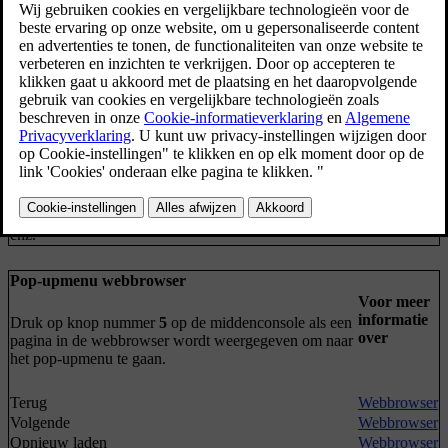
Voor meer
informatie
Als er geen tab open is, wordt het menu in de
over
normaalweergave voor de webbrowser getoond.
Invoer. adres
Webbrowser
Instellingen
Toont "Instellingenmenu webbrowser", zie
hieronder.
Bladwijzer 1
Bladwijzer 2
Webbrowser
enz.
Pop-upmenu webbrowser
Voor meer
informatie
Druk op knop nummer
5
op de middenconsole als een
over
pagina in de webbrowser wordt weergegeven om naar
het pop-upmenu te gaan.
Terug
Webbrowser
Volgende
Webbrowser
Opnieuw laden
Webbrowser