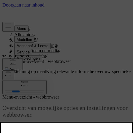
Support
/
Alle auto's
/
XC60 2015
/
Gebruikershandleiding
/
Audiosysteem en media
/
Menuoverzicht
/
Menu-overzicht - webbrowser
Ondersteuning op maat
Krijg relevante informatie over uw specifieke
auto.
Inloggen
Menu-overzicht - webbrowser
Overzicht van mogelijke opties en instellingen voor
webbrowser.
Bijgewerkt 08-06-2023
Browser