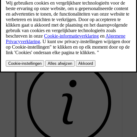
Bij aansluiting van een externe audiobron (zoals een mp3-speler of
®
iPod
) op de AUX-ingang verschilt het ingestelde volume van deze
audiobron mogelijk van het volume waarop het audiosysteem
(bijvoorbeeld de radio) speelt. Corrigeer dit door het ingangsvolume
van de ingang aan te passen: Druk in de normaalweergave van de
AUX-bron op
OK/MENU
, kies
AUX-ingang
en daarna de volume-
instelling
Standaard
of
Boost
.