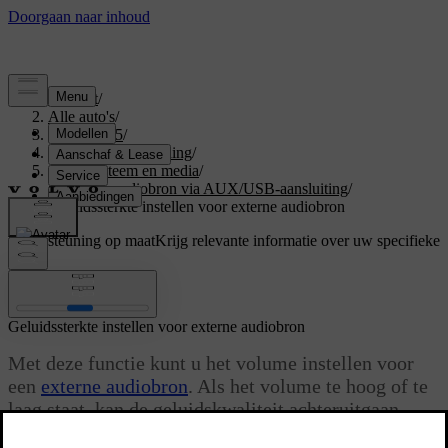
Support
/
Alle auto's
/
XC60 2015
/
Gebruikershandleiding
/
Audiosysteem en media
/
Externe audiobron via AUX/USB-aansluiting
/
Geluidssterkte instellen voor externe audiobron
Ondersteuning op maat
Krijg relevante informatie over uw specifieke
auto.
Inloggen
Geluidssterkte instellen voor externe audiobron
Met deze functie kunt u het volume instellen voor
een
externe audiobron
. Als het volume te hoog of te
laag staat, kan de geluidskwaliteit achteruitgaan.
Bijgewerkt 08-06-2023