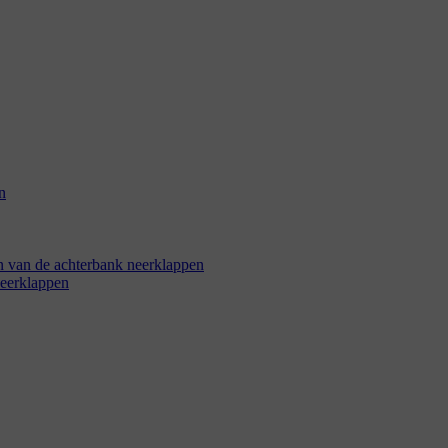
n
en van de achterbank neerklappen
neerklappen