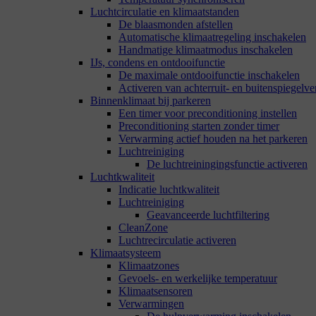
Luchtcirculatie en klimaatstanden
De blaasmonden afstellen
Automatische klimaatregeling inschakelen
Handmatige klimaatmodus inschakelen
IJs, condens en ontdooifunctie
De maximale ontdooifunctie inschakelen
Activeren van achterruit- en buitenspiegel
Binnenklimaat bij parkeren
Een timer voor preconditioning instellen
Preconditioning starten zonder timer
Verwarming actief houden na het parkeren
Luchtreiniging
De luchtreiningingsfunctie activeren
Luchtkwaliteit
Indicatie luchtkwaliteit
Luchtreiniging
Geavanceerde luchtfiltering
CleanZone
Luchtrecirculatie activeren
Klimaatsysteem
Klimaatzones
Gevoels- en werkelijke temperatuur
Klimaatsensoren
Verwarmingen