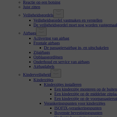
Reactie op een botsing
Juist zitten
Veiligheidsgordels
Veiligheidsgordel vastmaken en verstellen
De veiligheidsgordel moet nog worden vastgemaa
Airbags
Activering van airbag
Frontale airbags
De passagiersairbag in- en uitschakelen
Zijairbags
Opblaasgordijnen
Onderhoud en service van airbags
Airbaglabels
Kinderveiligheid
Kinderzitjes
Kinderzitjes installeren
Een kinderzitje monteren op de buiten
Een kinderzitje op de middelste zitpl
Een kinderzitje op de voorpassagiersst
Verankeringspunten voor kinderzitjes
ISOFIX-verankeringspunten
Bovenste bevestigingspunten