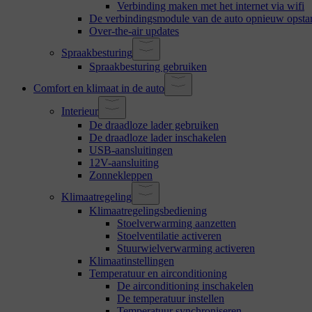
Verbinding maken met het internet via wifi
De verbindingsmodule van de auto opnieuw opsta
Over-the-air updates
Spraakbesturing
Spraakbesturing gebruiken
Comfort en klimaat in de auto
Interieur
De draadloze lader gebruiken
De draadloze lader inschakelen
USB-aansluitingen
12V-aansluiting
Zonnekleppen
Klimaatregeling
Klimaatregelingsbediening
Stoelverwarming aanzetten
Stoelventilatie activeren
Stuurwielverwarming activeren
Klimaatinstellingen
Temperatuur en airconditioning
De airconditioning inschakelen
De temperatuur instellen
Temperatuur synchroniseren