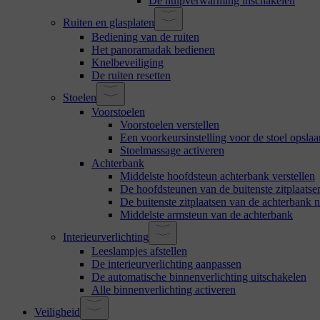
De hulpverwarming inschakelen
Ruiten en glasplaten
Bediening van de ruiten
Het panoramadak bedienen
Knelbeveiliging
De ruiten resetten
Stoelen
Voorstoelen
Voorstoelen verstellen
Een voorkeursinstelling voor de stoel opslaa
Stoelmassage activeren
Achterbank
Middelste hoofdsteun achterbank verstellen
De hoofdsteunen van de buitenste zitplaats
De buitenste zitplaatsen van de achterbank 
Middelste armsteun van de achterbank
Interieurverlichting
Leeslampjes afstellen
De interieurverlichting aanpassen
De automatische binnenverlichting uitschakelen
Alle binnenverlichting activeren
Veiligheid