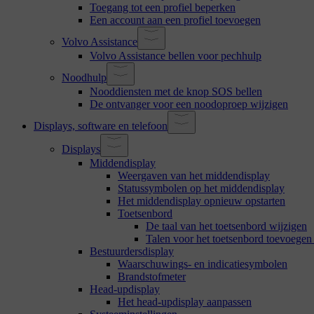
Toegang tot een profiel beperken
Een account aan een profiel toevoegen
Volvo Assistance
Volvo Assistance bellen voor pechhulp
Noodhulp
Nooddiensten met de knop SOS bellen
De ontvanger voor een noodoproep wijzigen
Displays, software en telefoon
Displays
Middendisplay
Weergaven van het middendisplay
Statussymbolen op het middendisplay
Het middendisplay opnieuw opstarten
Toetsenbord
De taal van het toetsenbord wijzigen
Talen voor het toetsenbord toevoegen
Bestuurdersdisplay
Waarschuwings- en indicatiesymbolen
Brandstofmeter
Head-updisplay
Het head-updisplay aanpassen