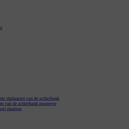
kt
ste zitplaatsen van de achterbank
aats van de achterbank monteren
oel plaatsen