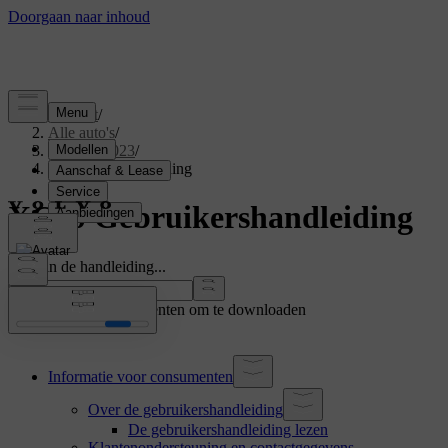
Support
/
Alle auto's
/
XC60 2023
/
Gebruikershandleiding
XC60 Gebruikershandleiding
Zoek in de handleiding...
Toon andere documenten om te downloaden
Informatie voor consumenten
Over de gebruikershandleiding
De gebruikershandleiding lezen
Klantenondersteuning en contactgegevens