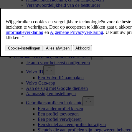
Verantwoordelijkheid van de bestuurder
Aanpassingen, reparaties en montage van accessoires
Het voertuigidentificatienummer vinden
Akkoord gaan met de algemene voorwaarden en gegeve
Behandeling van geregistreerde en verzamelde gegevens
Online diensten en 'fair use'
Een nieuwe eigenaar
Gebruikersgegevens resetten
Aanbevelingen als je naar een andere regio verhuist
Gebruikersaccounts, profielen en services
Je auto voor het eerst configureren
Volvo ID
Een Volvo ID aanmaken
Volvo Cars-app
Aan de slag met Google-diensten
Aanpassing en instellingen
Gebruikersprofielen in de auto
Een ander profiel kiezen
Een profiel toevoegen
Een profiel verwijderen
Een sleutel aan een profiel toewijzen
Sleutels die aan profielen zijn toegewezen beheren