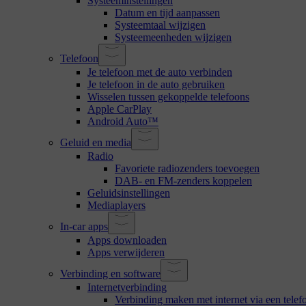
Systeeminstellingen
Datum en tijd aanpassen
Systeemtaal wijzigen
Systeemeenheden wijzigen
Telefoon
Je telefoon met de auto verbinden
Je telefoon in de auto gebruiken
Wisselen tussen gekoppelde telefoons
Apple CarPlay
Android Auto™
Geluid en media
Radio
Favoriete radiozenders toevoegen
DAB- en FM-zenders koppelen
Geluidsinstellingen
Mediaplayers
In-car apps
Apps downloaden
Apps verwijderen
Verbinding en software
Internetverbinding
Verbinding maken met internet via een tele