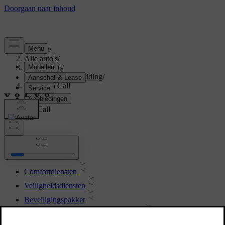
Support
/
Alle auto's
/
XC70 2016
/
Gebruikershandleiding
/
Volvo On Call
Volvo On Call
Comfortdiensten
Veiligheidsdiensten
Beveiligingspakket
Verkoop van auto met Volvo On Call