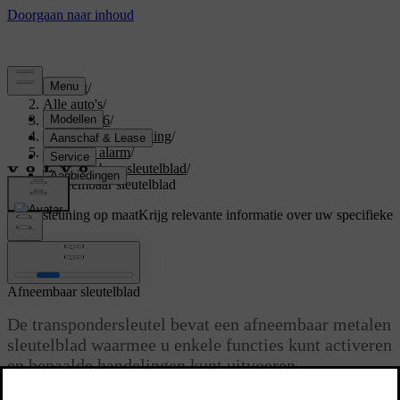
Support
/
Alle auto's
/
XC70 2016
/
Gebruikershandleiding
/
Sloten en alarm
/
Afneembaar sleutelblad
/
Afneembaar sleutelblad
Ondersteuning op maat
Krijg relevante informatie over uw specifieke
auto.
Inloggen
Afneembaar sleutelblad
De transpondersleutel bevat een afneembaar metalen
sleutelblad waarmee u enkele functies kunt activeren
en bepaalde handelingen kunt uitvoeren.
Bijgewerkt 08-06-2023