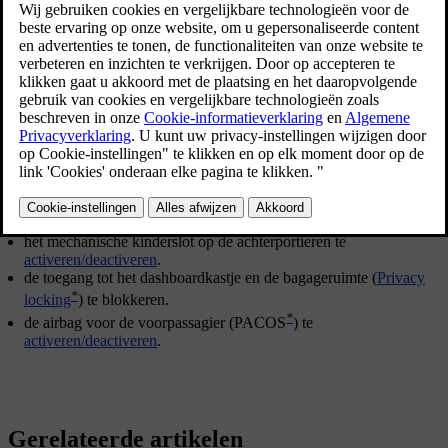
De unieke code van de sleutelbladen is bekend bij de erkende
Volvo-werkplaatsen, waar ook nieuwe sleutelbladen kunnen worden
besteld.
Functies sleutelblad
U kunt het afneembare sleutelblad van de transpondersleutel
gebruiken om:
het bestuurdersportier handmatig te ontgrendelen, als de centrale
vergrendeling niet te bedienen is vanaf de transpondersleutel, zie
Afneembaar sleutelblad - portier ontgrendelen
.
het mechanische kinderslot op de achterportieren te
activeren/deactiveren
.
de toegang tot het dashboardkastje en de bagageruimte (
Privacy
*
locking
) te blokkeren.
*
de airbag voor de voorpassagier (PACOS
) te
activeren/deactiveren
.
Gerelateerde artikelen