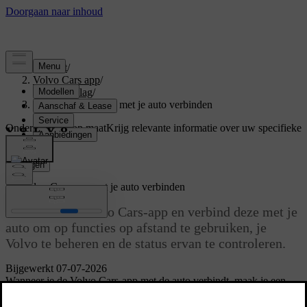
Support
/
Volvo Cars app
/
Aan de slag
/
De Volvo Cars-app met je auto verbinden
Ondersteuning op maat
Krijg relevante informatie over uw specifieke
auto.
Inloggen
De Volvo Cars-app met je auto verbinden
Download de Volvo Cars-app en verbind deze met je
auto om op functies op afstand te gebruiken, je
Volvo te beheren en de status ervan te controleren.
Bijgewerkt 07-07-2026
Wanneer je de Volvo Cars-app met de auto verbindt, maak je een
autoprofiel aan en verbind je je Volvo-ID aan zowel het profiel als
de auto.