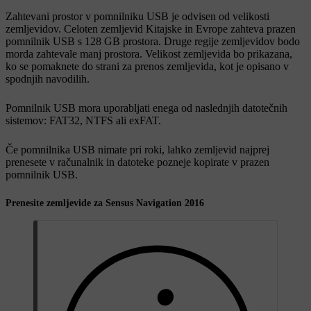
Zahtevani prostor v pomnilniku USB je odvisen od velikosti
zemljevidov. Celoten zemljevid Kitajske in Evrope zahteva prazen
pomnilnik USB s 128 GB prostora. Druge regije zemljevidov bodo
morda zahtevale manj prostora. Velikost zemljevida bo prikazana,
ko se pomaknete do strani za prenos zemljevida, kot je opisano v
spodnjih navodilih.
Pomnilnik USB mora uporabljati enega od naslednjih datotečnih
sistemov: FAT32, NTFS ali exFAT.
Če pomnilnika USB nimate pri roki, lahko zemljevid najprej
prenesete v računalnik in datoteke pozneje kopirate v prazen
pomnilnik USB.
Prenesite zemljevide za Sensus Navigation 2016