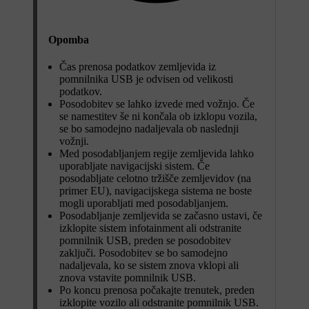
Opomba
Čas prenosa podatkov zemljevida iz
pomnilnika USB je odvisen od velikosti
podatkov.
Posodobitev se lahko izvede med vožnjo. Če
se namestitev še ni končala ob izklopu vozila,
se bo samodejno nadaljevala ob naslednji
vožnji.
Med posodabljanjem regije zemljevida lahko
uporabljate navigacijski sistem. Če
posodabljate celotno tržišče zemljevidov (na
primer EU), navigacijskega sistema ne boste
mogli uporabljati med posodabljanjem.
Posodabljanje zemljevida se začasno ustavi, če
izklopite sistem infotainment ali odstranite
pomnilnik USB, preden se posodobitev
zaključi. Posodobitev se bo samodejno
nadaljevala, ko se sistem znova vklopi ali
znova vstavite pomnilnik USB.
Po koncu prenosa počakajte trenutek, preden
izklopite vozilo ali odstranite pomnilnik USB.