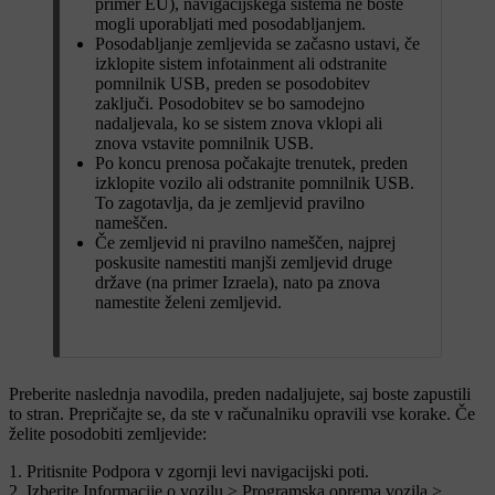
primer EU), navigacijskega sistema ne boste
mogli uporabljati med posodabljanjem.
Posodabljanje zemljevida se začasno ustavi, če
izklopite sistem infotainment ali odstranite
pomnilnik USB, preden se posodobitev
zaključi. Posodobitev se bo samodejno
nadaljevala, ko se sistem znova vklopi ali
znova vstavite pomnilnik USB.
Po koncu prenosa počakajte trenutek, preden
izklopite vozilo ali odstranite pomnilnik USB.
To zagotavlja, da je zemljevid pravilno
nameščen.
Če zemljevid ni pravilno nameščen, najprej
poskusite namestiti manjši zemljevid druge
države (na primer Izraela), nato pa znova
namestite želeni zemljevid.
Preberite naslednja navodila, preden nadaljujete, saj boste zapustili
to stran. Prepričajte se, da ste v računalniku opravili vse korake. Če
želite posodobiti zemljevide:
Pritisnite
Podpora
v zgornji levi navigacijski poti.
Izberite
Informacije o vozilu
>
Programska oprema vozila
>