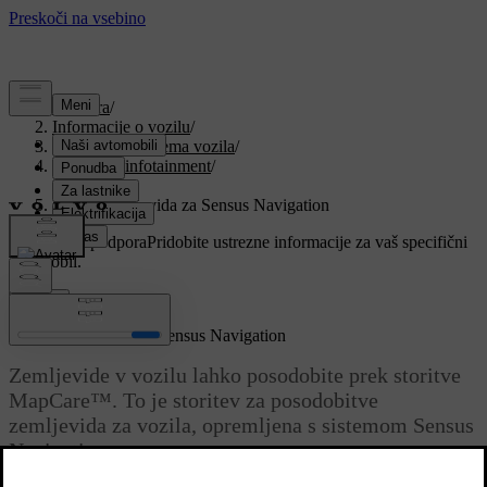
Podpora
/
Informacije o vozilu
/
Programska oprema vozila
/
Zasloni in infotainment
/
Sensus
/
Prenos zemljevida za Sensus Navigation
Prilagojena podpora
Pridobite ustrezne informacije za vaš specifični
avtomobil.
Prijava
Prenos zemljevida za Sensus Navigation
Zemljevide v vozilu lahko posodobite prek storitve
MapCare™. To je storitev za posodobitve
zemljevida za vozila, opremljena s sistemom Sensus
Navigation.