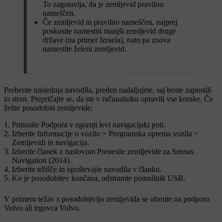
To zagotavlja, da je zemljevid pravilno
nameščen.
Če zemljevid ni pravilno nameščen, najprej
poskusite namestiti manjši zemljevid druge
države (na primer Izraela), nato pa znova
namestite želeni zemljevid.
Preberite naslednja navodila, preden nadaljujete, saj boste zapustili
to stran. Prepričajte se, da ste v računalniku opravili vse korake. Če
želite posodobiti zemljevide:
Pritisnite
Podpora
v zgornji levi navigacijski poti.
Izberite
Informacije o vozilu
>
Programska oprema vozila
>
Zemljevidi in navigacija
.
Izberite članek z naslovom
Prenesite zemljevide za Sensus
Navigation (2014)
.
Izberite tržišče in upoštevajte navodila v članku.
Ko je posodobitev končana, odstranite pomnilnik USB.
V primeru težav s posodobitvijo zemljevida se obrnite na podporo
Volvo ali trgovca Volvo.