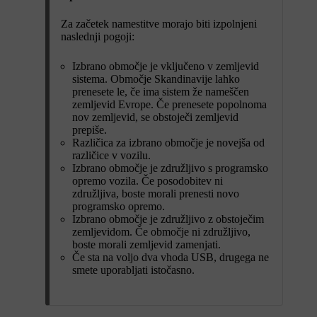
Za začetek namestitve morajo biti izpolnjeni
naslednji pogoji:
Izbrano območje je vključeno v zemljevid
sistema. Območje Skandinavije lahko
prenesete le, če ima sistem že nameščen
zemljevid Evrope. Če prenesete popolnoma
nov zemljevid, se obstoječi zemljevid
prepiše.
Različica za izbrano območje je novejša od
različice v vozilu.
Izbrano območje je združljivo s programsko
opremo vozila. Če posodobitev ni
združljiva, boste morali prenesti novo
programsko opremo.
Izbrano območje je združljivo z obstoječim
zemljevidom. Če območje ni združljivo,
boste morali zemljevid zamenjati.
Če sta na voljo dva vhoda USB, drugega ne
smete uporabljati istočasno.