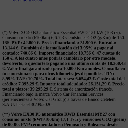
(*) Volvo XC40 B3 automático Essential FWD 121 kW (163 cv).
Consumo mixto (l/100km) 6,6-7,3 y emisiones CO2 (g/Km) de 150-
166.
PVP: 42.800 €. Precio financiando: 31.900 €. Entrada:
13.144 €. Comisión de formalización del 3,95% a pagar al
contado: 740,86 €. Importe financiado: 18.756 €. 47 cuotas de
150 €. A los cuatro años podrás cambiarlo por otro modelo,
devolverlo, o quedártelo pagando una última cuota de 18.360,43
€. Valor final garantizado para 10.000 Km anuales. Consulta en
tu concesionario para otros kilometrajes disponibles. TIN:
8,99% TAE: 10,70%. Total intereses: 6.654,43 €. Coste total del
crédito: 7.395,29 €. Importe total adeudado: 26.151,29 €. Precio
total a plazos: 39.295,29 €.
Sistema de amortización francés.
Financiando bajo la marca Volvo Car Financial Services
(pertenecientes a Volvo Car Group) a través de Banco Cetelem
S.A.U. hasta el 30/09/2026.
(**)
Volvo EX30 P5 automático RWD Essential MY27 con
consumo mixto (kWh/100km) 17,1-17,5 y emisiones CO2 (g/Km)
de 00-00. PVP recomendado en Península y Baleares: desde