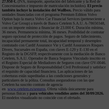
27.950 €.
(IVA, transporte, aportación del fabricante y la Red de
Concesionarios e impuesto de matriculación incluidos).
El precio
también incluye la instalación del Wallbox.
Precio válido para
unidades financiadas con el programa Premium Edition Volvo
Option bajo la marca Volvo Car Financial Services (perteneciente a
Volvo Car Group) a través de Banco Cetelem S.A.U. A-78650348,
con un importe mínimo a financiar de 23.000 €. Duración mínima,
36 meses. Permanencia mínima, 36 meses. Posibilidad de contratar
seguro opcional de protección de pagos. Seguro de fallecimiento,
incapacidad permanente total, incapacidad temporal y desempleo
contratado con Cardif Assurance Vie y Cardif Assurances Risques
Divers, Sucursales en España, con claves E-129 y E-130 en el
Registro de la DGSFP, respectivamente con la mediación de Banco
Cetelem, S.A.U. Operador de Banca Seguros Vinculado inscrito en
el Registro Especial de Mediadores de Seguros con clave OV-0046.
Dispone de Seguro de Responsabilidad Civil Profesional y satisface
el requisito de capacidad financiera. Las aplicaciones de las
coberturas están supeditadas a las condiciones generales y
particulares de la póliza. Consultas aseguradoras con las que
Cetelem ha suscrito contrato de agencia
en
www.cetelem.es/seguros
. Oferta válida únicamente para
personas físicas y
para vehículos vendidos antes del 30/09/2026.
El modelos visualizado no coincide con el ofertado.