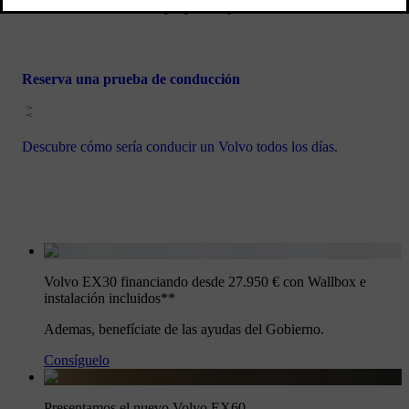
Descubre todas tus ventajas por ser parte de Volvo.
Reserva una prueba de conducción
Descubre cómo sería conducir un Volvo todos los días.
Volvo EX30 financiando desde 27.950 € con Wallbox e
instalación incluidos**
Ademas, benefíciate de las ayudas del Gobierno.
Consíguelo
Presentamos el nuevo Volvo EX60