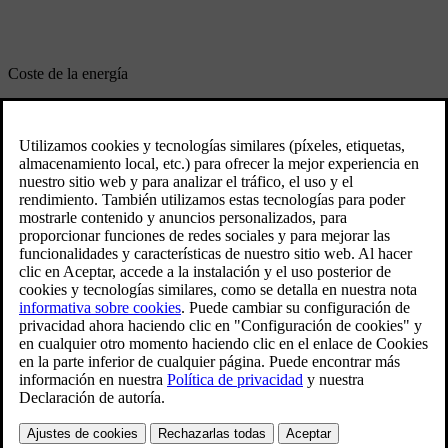
Coste de la energía
0,10
€/kWh
*El ahorro de combustible estimado que se muestra se basa en datos
de WLTP para el Volvo XC40 B4 de gasolina y el EX40 eléctrico
(23,9 kWh/100 km) y podría no reflejar una conducción real. El
consumo de combustible y de energía depende de muchos factores,
como las condiciones de conducción, el estilo, el clima, etc. No es
posible garantizar una cifra exacta. Los costes de combustible y
energía se basan en promedios nacionales. Estos datos se
actualizaron en junio 2021.​
Mantenimiento y garantía
Compra un EX40 totalmente eléctrico con nuestras ofertas para
recibir una garantía ampliada.