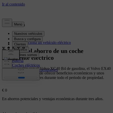
Electrificación
Cómo funciona un vehículo eléctrico
Cargando
Descubre el ahorro de un coche
Autonomía
Ahorro
totalmente eléctrico
Batería
Coches eléctricos
En comparación con el Volvo XC40 B4 de gasolina, el Volvo EX40
Coches híbridos enchufables
totalmente eléctrico puede ofrecer beneficios económicos y unos
costes operativos menores durante todo el periodo de propiedad.
€
0
En ahorros potenciales y ventajas económicas durante tres años.