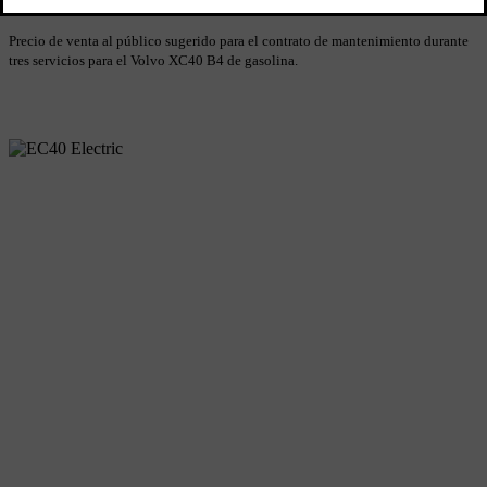
Mantenimiento vehículo gasolina 1.500 €
Precio de venta al público sugerido para el contrato de mantenimiento durante
tres servicios para el Volvo XC40 B4 de gasolina.