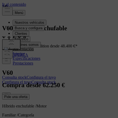
1
1
1
/
/
/
0
0
0
V60
Híbrido enchufable
Ahora con Premium Edition desde 48.400 €*
Presentación
Interior
VER OFERTA
Especificaciones
Prestaciones
V60
Consulta stock
Configura el tuyo
Configura el tuyo
Consulta stock
Compra desde
62.250 €
Pide una oferta
Híbrido enchufable
/
Motor
Familiar
/
Categoría