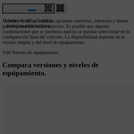
Llantas de 18″ y 5 radios
Mezcla y combina todas las opciones exteriores, interiores y llantas
dobles en plata brillante
para explorar diferentes aspectos. Es posible que algunas
combinaciones que se muestran aquí no se puedan seleccionar en la
configuración final del vehículo. La disponibilidad depende de la
versión elegida y del nivel de equipamiento.
V60 Niveles de equipamiento
Compara versiones y niveles de
equipamiento.