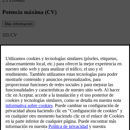
2.1 l/100km
Potencia máxima (CV)
Más información
335 CV
Aceleración (0-100 km/h)
Más información
5.4 s
Ve las especificaciones
Descubre las ofertas del V60 Híbrido
enchufable
Consigue ahora el Volvo V60 financiando desde 48.400 €*
Descubre las que mejor se ajusten a ti