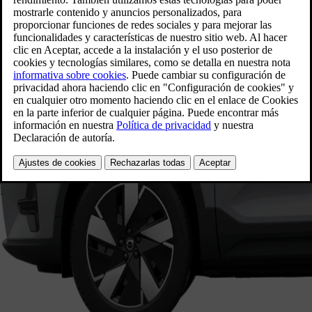
Consumo total de energía eléctrica (WLTP)
16.6 - 17.7 kWh/100 km
Consumo total de energía eléctrica (WLTP)
–
Tamaño y carga
Lateral
Parte delantera
Parte trasera
EX40 1 647 mm