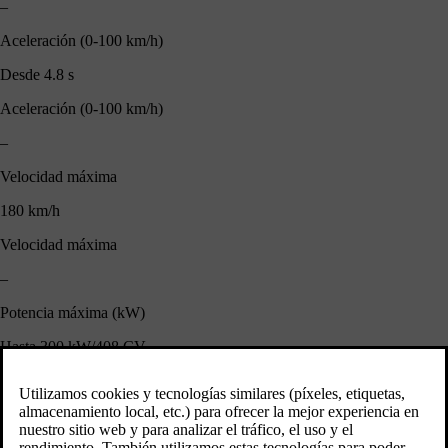
–
Aceleración (0-100 km/h)
Desde 4.8 s
Aceleración (0-100 km/h)
–
Velocidad máxima
180 km/h
Velocidad máxima
–
Potencia máxima (kW)
Hasta 300 kW/408 CV
Potencia máxima (kW)
–