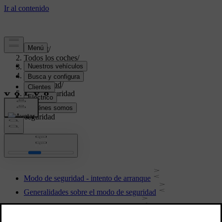
Support
/
Todos los coches
/
V40 2019
/
Manual de usuario
/
Seguridad
/
Modo seguridad
Modo seguridad
Modo de seguridad - intento de arranque
Generalidades sobre el modo de seguridad
Modo de seguridad - desplazamiento