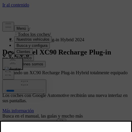
Support
/
Todos los coches
/
XC90 Recharge Plug-in Hybrid 2024
Descubre el XC90 Recharge Plug-in
Hybrid
Mostrando un XC90 Recharge Plug-in Hybrid totalmente equipado
Volvo Car UX
Los coches con Google Automotive recibirán una nueva interfaz en
sus pantallas.
Más información
Busca en el manual, las guías y mucho más