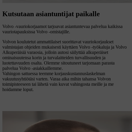
Kutsutaan asiantuntijat paikalle
Volvo -vauriokorjaamot tarjoavat asiantuntevaa palvelua kaikissa
vauriotapauksissa Volvo -omistajille.
Volvon koulutetut ammattilaiset suorittavat vauriokorjaukset
valmistajan ohjeiden mukaisesti käyttäen Volvo -työkaluja ja Volvo
Alkuperäisiä varaosia, jolloin autosi säilyttää alkuperäiset
ominaisuutensa korin ja turvalaitteiden turvallisuuden ja
luotettavuuden osalta. Olemme sitoutuneet tarjomaan parasta
palvelua Volvo -asiakkaillemme.
Vahingon sattuessa teemme korjauskustannuslaskelman
vakuutusyhtiötäsi varten. Varaa aika mihin tahansa Volvon
toimipisteeseen tai lähetä vain kuvat vahingosta meille ja me
hoidamme loput.