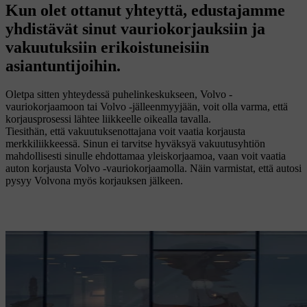
Kun olet ottanut yhteyttä, edustajamme
yhdistävät sinut vauriokorjauksiin ja
vakuutuksiin erikoistuneisiin
asiantuntijoihin.
Oletpa sitten yhteydessä puhelinkeskukseen, Volvo -
vauriokorjaamoon tai Volvo -jälleenmyyjään, voit olla varma, että
korjausprosessi lähtee liikkeelle oikealla tavalla.
Tiesithän, että vakuutuksenottajana voit vaatia korjausta
merkkiliikkeessä. Sinun ei tarvitse hyväksyä vakuutusyhtiön
mahdollisesti sinulle ehdottamaa yleiskorjaamoa, vaan voit vaatia
auton korjausta Volvo -vauriokorjaamolla. Näin varmistat, että autosi
pysyy Volvona myös korjauksen jälkeen.