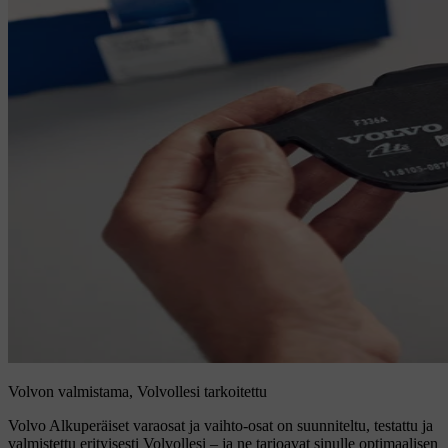
Volvon valmistama, Volvollesi tarkoitettu
Volvo Alkuperäiset varaosat ja vaihto-osat on suunniteltu, testattu ja
valmistettu erityisesti Volvollesi – ja ne tarjoavat sinulle optimaalisen