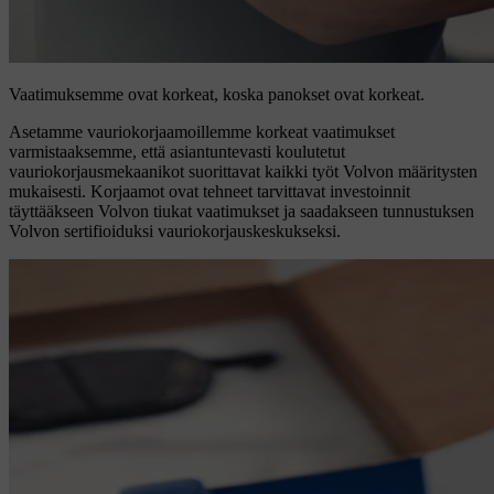
Vaatimuksemme ovat korkeat, koska panokset ovat korkeat.
Asetamme vauriokorjaamoillemme korkeat vaatimukset
varmistaaksemme, että asiantuntevasti koulutetut
vauriokorjausmekaanikot suorittavat kaikki työt Volvon määritysten
mukaisesti. Korjaamot ovat tehneet tarvittavat investoinnit
täyttääkseen Volvon tiukat vaatimukset ja saadakseen tunnustuksen
Volvon sertifioiduksi vauriokorjauskeskukseksi.