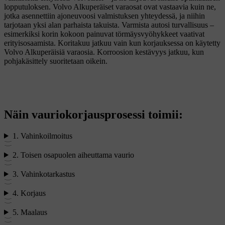
lopputuloksen. Volvo Alkuperäiset varaosat ovat vastaavia kuin ne,
jotka asennettiin ajoneuvoosi valmistuksen yhteydessä, ja niihin
tarjotaan yksi alan parhaista takuista. Varmista autosi turvallisuus –
esimerkiksi korin kokoon painuvat törmäysvyöhykkeet vaativat
erityisosaamista. Koritakuu jatkuu vain kun korjauksessa on käytetty
Volvo Alkuperäisiä varaosia. Korroosion kestävyys jatkuu, kun
pohjakäsittely suoritetaan oikein.
Näin vauriokorjausprosessi toimii:
1. Vahinkoilmoitus
2. Toisen osapuolen aiheuttama vaurio
3. Vahinkotarkastus
4. Korjaus
5. Maalaus