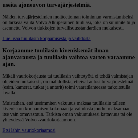
useita ​​ajoneuvon turvajärjestelmiä.
Näiden turvajärjestelmien moitteettoman toiminnan varmistamiseksi
on tärkeää valita Volvo Alkuperäinen tuulilasi, joka on suunniteltu ja
asennettu Volvon tiukkojen turvallisuusstandardien mukaisesti.
Lue lisää tuulilasin korjaamisesta ja vaihdosta
Korjaamme tuulilasin kiveniskemät ilman
ajanvarausta ja tuulilasin vaihtoa varten varaamme
ajan.
Mikäli vauriokorjausta tai tuulilasin vaihtotyötä ei tehdä valmistajan
ohjeiden mukaisesti, on mahdollista, etteivät autosi turvajärjestelmät
(esim. kamerat, tutkat ja anturit) toimi vaaratilanteessa tarkoitetulla
tavalla
Muistathan, että useimmiten vakuutus maksaa tuulilasiin tulleen
kiveniskun korjaamisen kokonaan ja vaihdosta joudut maksamaan
itse vain omavastuun. Tarkista oman vakuutuksesi kattavuus tai ole
yhteydessä Volvo -vauriokorjaamoon.
Etsi lähin vauriokorjaamosi