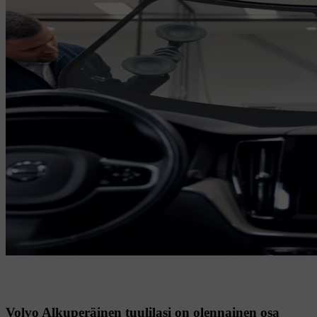
Volvo Alkuperäinen tuulilasi on olennainen osa