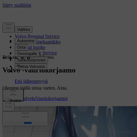
Volvo Personal Service
Volvo Omamekaanikko
Essential huolto
Volvo Mobile Service
Pidä autosi 100% Volvona.
Vauriokorjaus
Volvo -vauriokorjaamo
Olemme täällä sinua varten. Aina.
Volvo Tiepalvelu
Vauriokorjaamot