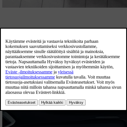
Liikenneonnettomuuksissa tai
törmäystilanteissa Volvo Tiepalvelu on
ensimmäinen puhelusi.
Soita Volvo Tiepalveluun +358 800 13600