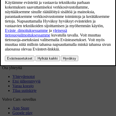
Lataa sovellus
Lataa karttoja