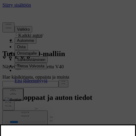
Tuki
/
Kaikki autot
/
V40 2019
Tutustu V40-malliin
Näytetään täysin varustettu V40
Hae käsikirjasta, oppaista ja muista
Käyttöoppaat ja auton tiedot
Ohjekirja
Auton ohjelmisto
Lainsäädäntöä koskevat tiedot