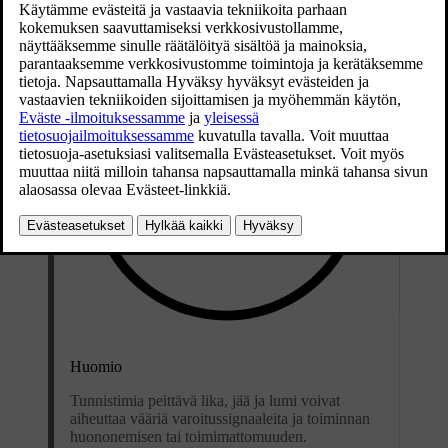
Huomio
Tunnistimia peittävä lika, jää ja lumi voivat
aiheuttaa vääriä varoitussignaaleita ja toiminnan
huononemisen tai toimimattomuuden.