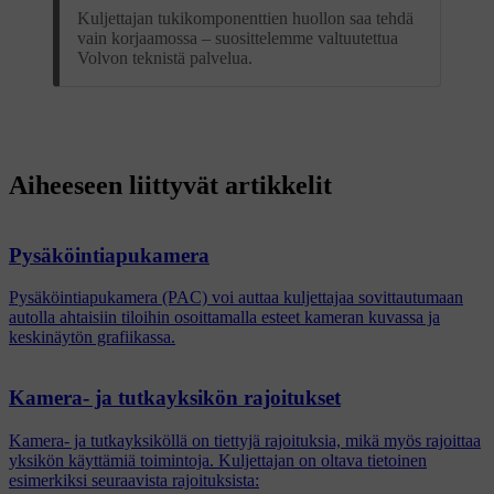
Kuljettajan tukikomponenttien huollon saa tehdä
vain korjaamossa – suosittelemme valtuutettua
Volvon teknistä palvelua.
Aiheeseen liittyvät artikkelit
Pysäköintiapukamera
Pysäköintiapukamera (PAC) voi auttaa kuljettajaa sovittautumaan
autolla ahtaisiin tiloihin osoittamalla esteet kameran kuvassa ja
keskinäytön grafiikassa.
Kamera- ja tutkayksikön rajoitukset
Kamera- ja tutkayksiköllä on tiettyjä rajoituksia, mikä myös rajoittaa
yksikön käyttämiä toimintoja. Kuljettajan on oltava tietoinen
esimerkiksi seuraavista rajoituksista: