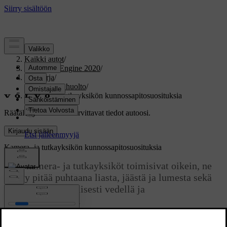
Tuki
/
Kaikki autot
/
V60 Twin Engine 2020
/
Ohjekirja
/
Ylläpito ja huolto
/
Kamera- ja tutkayksikön kunnossapitosuosituksia
Räätälöity tuki
Hanki tarvittavat tiedot autoosi.
Kirjaudu sisään
Kamera- ja tutkayksikön kunnossapitosuosituksia
Jotta kamera- ja tutkayksiköt toimisivat oikein, ne
täytyy pitää puhtaana liasta, jäästä ja lumesta sekä
puhdistaa säännöllisesti vedellä ja
autonpesuaineella.
Päivitetty 19.03.2020