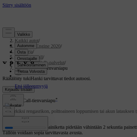
Tuki
/
Kaikki autot
/
V60 Twin Engine 2020
/
Ohjekirja
/
Volvo On Call
/
Volvo On Call -palvelut
/
Volvo On Call-tienvarsiapu
Räätälöity tuki
Hanki tarvittavat tiedot autoosi.
Kirjaudu sisään
*
Volvo On Call-tienvarsiapu
Esimerkiksi rengasrikon, polttoaineen loppumisen tai akun latauksen
Päivitetty 03.02.2025
Jos katon
ON CALL
-painiketta pidetään vähintään
2 sekuntia
painett
Tällöin voidaan sopia tarvittavasta avusta.