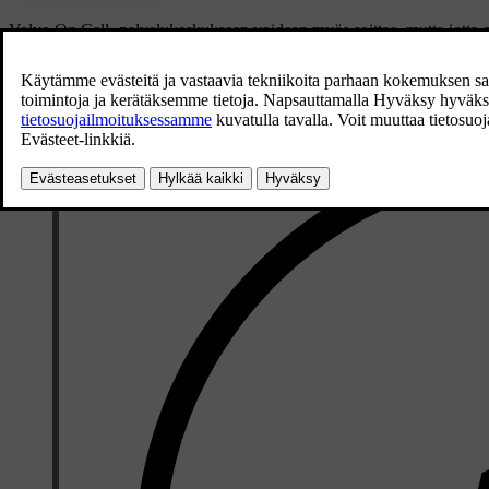
Volvo On Call -palvelukeskukseen voidaan myös soittaa, mutta jotta oper