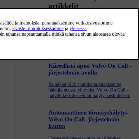
artikkelit
y.
Volvo On Call
Volvo On Call antaa suoran yhteyden
autoon, lisää mukavuutta ja auttaa
vuorokauden ympäri.
Kiireellistä apua Volvo On Call -
järjestelmän avulla
Painakaa SOS-painiketta ottaaksenne
hätätilanteessa yhteyden Volvo On Call -
palvelukeskukseen tai hälytyskeskukseen.
Automaattinen törmäyshälytys
Volvo On Call -järjestelmän
kautta
Törmäystilanteessa auto voi ilmoittaa