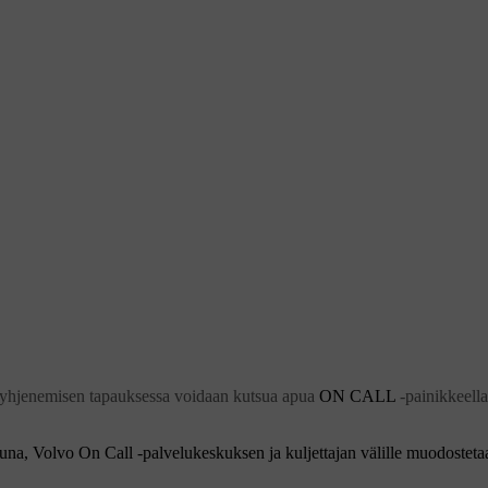
 tyhjenemisen tapauksessa voidaan kutsua apua
ON CALL
-painikkeella
una, Volvo On Call -palvelukeskuksen ja kuljettajan välille muodostet