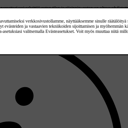
aattori voi selvittää auton tilan ja sijainnin, auton on oltava yhdistett