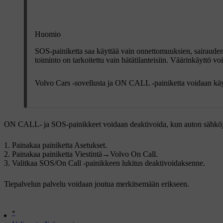
Huomio
SOS
-painiketta saa käyttää vain onnettomuuksien, sairaude
toiminto on tarkoitettu vain hätätilanteisiin. Väärinkäyttö voi
Volvo Cars -sovellusta ja
ON CALL
-painiketta voidaan käy
ON CALL
- ja
SOS
-painikkeet voidaan deaktivoida, kun auton sähköj
Painakaa painiketta
Asetukset
.
Painakaa painiketta
Viestintä
→
Volvo On Call
.
Valitkaa
SOS/On Call -painikkeen lukitus
deaktivoidaksenne.
Tiepalvelun palvelu voidaan joutua merkitsemään erikseen.
*