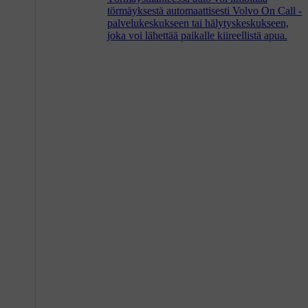
törmäyksestä automaattisesti Volvo On Call -
palvelukeskukseen tai hälytyskeskukseen,
joka voi lähettää paikalle kiireellistä apua.