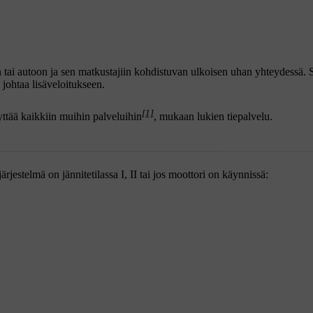
n tai autoon ja sen matkustajiin kohdistuvan ulkoisen uhan yhteydessä.
 johtaa lisäveloitukseen.
[1]
ttää kaikkiin muihin palveluihin
, mukaan lukien tiepalvelu.
ärjestelmä on jännitetilassa
I
,
II
tai jos moottori on käynnissä: