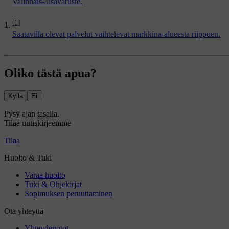
Valinnais-/lisävaruste.
[1]
Saatavilla olevat palvelut vaihtelevat markkina-alueesta riippuen.
Oliko tästä apua?
Kyllä
Ei