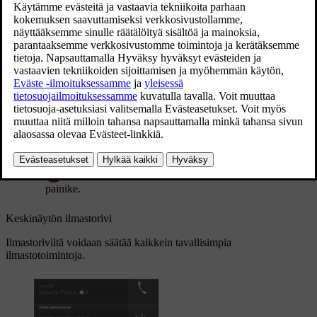
Päivitetty 19.03.2020
Fyysiset painikkeet keskikonsolissa
*
Tuulilasin sähkölämmityksen painike
sekä
enimmäishuurteenpoisto.
Takalasin sähkölämmityksen ja ulkotaustapeilien
painike.
Keskinäytön ilmastorivi
Ilmastoriviltä voidaan säätää kaikkein tavallisimpia
ilmastotoimintoja.