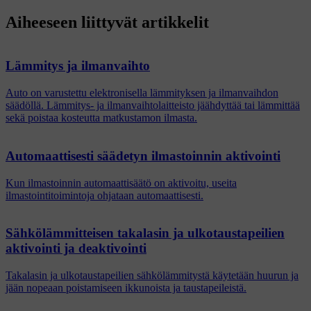
Aiheeseen liittyvät artikkelit
Lämmitys ja ilmanvaihto
Auto on varustettu elektronisella lämmityksen ja ilmanvaihdon
säädöllä. Lämmitys- ja ilmanvaihtolaitteisto jäähdyttää tai lämmittää
sekä poistaa kosteutta matkustamon ilmasta.
Automaattisesti säädetyn ilmastoinnin aktivointi
Kun ilmastoinnin automaattisäätö on aktivoitu, useita
ilmastointitoimintoja ohjataan automaattisesti.
Sähkölämmitteisen takalasin ja ulkotaustapeilien
aktivointi ja deaktivointi
Takalasin ja ulkotaustapeilien sähkölämmitystä käytetään huurun ja
jään nopeaan poistamiseen ikkunoista ja taustapeileistä.