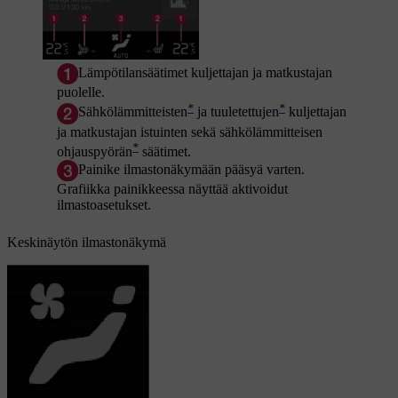
Lämpötilansäätimet kuljettajan ja matkustajan
puolelle
.
*
*
Sähkölämmitteisten
ja tuuletettujen
kuljettajan
ja matkustajan istuinten sekä sähkölämmitteisen
*
ohjauspyörän
säätimet
.
Painike ilmastonäkymään pääsyä varten.
Grafiikka painikkeessa näyttää aktivoidut
ilmastoasetukset.
Keskinäytön ilmastonäkymä