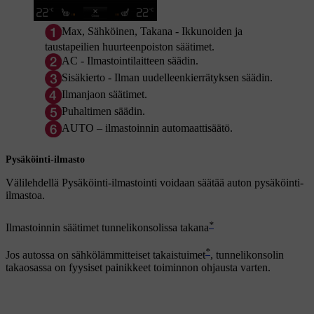
Max
,
Sähköinen
,
Takana
- Ikkunoiden ja
taustapeilien huurteenpoiston säätimet.
AC
- Ilmastointilaitteen säädin.
Sisäkierto
- Ilman uudelleenkierrätyksen säädin.
Ilmanjaon säätimet.
Puhaltimen säädin.
AUTO
– ilmastoinnin automaattisäätö
.
Pysäköinti-ilmasto
Välilehdellä
Pysäköinti-ilmastointi
voidaan säätää auton pysäköinti-
ilmastoa.
*
Ilmastoinnin säätimet tunnelikonsolissa takana
*
Jos autossa on sähkölämmitteiset takaistuimet
, tunnelikonsolin
takaosassa on fyysiset painikkeet toiminnon ohjausta varten.