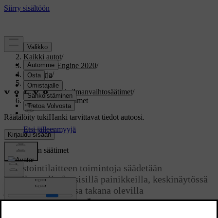
Tuki
/
Kaikki autot
/
V60 Twin Engine 2020
/
Ohjekirja
/
Ilmasto
/
Lämmitys- ja ilmanvaihtosäätimet
/
Ilmastoinnin säätimet
Räätälöity tuki
Hanki tarvittavat tiedot autoosi.
Kirjaudu sisään
Ilmastoinnin säätimet
Ilmastointilaitteen toimintoja säädetään
keskikonsolin fyysisillä painikkeilla, keskinäytössä
ja tunnelikonsolissa takana olevilla
*
ilmastointisäätimillä
.