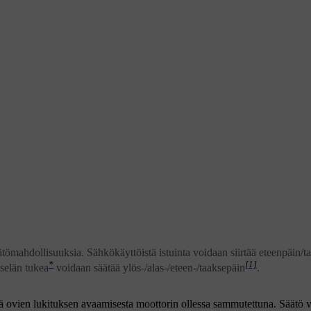
ömahdollisuuksia. Sähkökäyttöistä istuinta voidaan siirtää eteenpäin/ta
*
[1]
iselän tukea
voidaan säätää ylös-/alas-/eteen-/taaksepäin
.
ällä ovien lukituksen avaamisesta moottorin ollessa sammutettuna. Säätö 