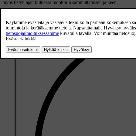
myös tietyn ajan kuluessa moottorin sammuttamisen jälkeen.