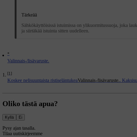
Tärkeää
Sähkökäyttöisissä istuimissa on ylikuormitussuoja, joka lauke
ja siirtäkää istuinta sitten uudelleen.
*
Valinnais-/lisävaruste.
[1]
Koskee nelisuuntaista ristiseläntukea
Valinnais-/lisävaruste.
. Kaksisu
Oliko tästä apua?
Kyllä
Ei