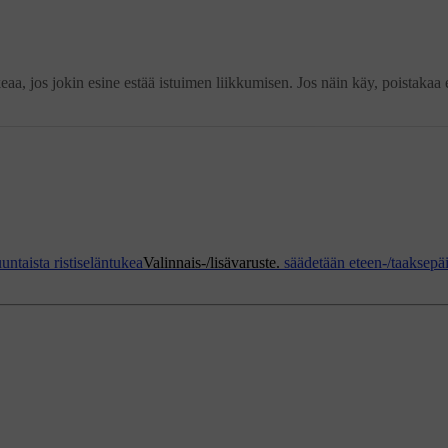
aa, jos jokin esine estää istuimen liikkumisen. Jos näin käy, poistakaa 
untaista ristiseläntukea
Valinnais-/lisävaruste.
säädetään eteen-/taaksepä