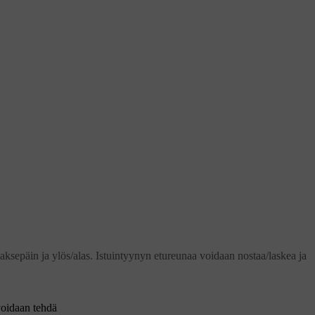
aksepäin ja ylös/alas. Istuintyynyn etureunaa voidaan nostaa/laskea ja
voidaan tehdä