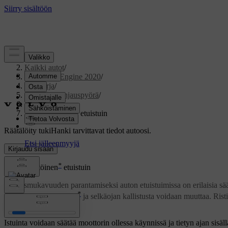
Tuki
/
Kaikki autot
/
V60 Twin Engine 2020
/
Ohjekirja
/
Istuimet ja ohjauspyörä
/
Etuistuin
/
Sähkökäyttöinen etuistuin
Räätälöity tuki
Hanki tarvittavat tiedot autoosi.
Kirjaudu sisään
*
Sähkökäyttöinen
etuistuin
Istumismukavuuden parantamiseksi auton etuistuimissa on erilaisia säät
*
säätää pituussuunnassa
ja selkäojan kallistusta voidaan muuttaa. Rist
Päivitetty 19.03.2020
Istuinta voidaan säätää moottorin ollessa käynnissä ja tietyn ajan sis