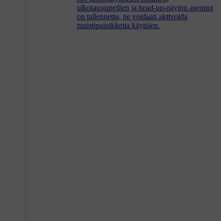
ulkotaustapeilien ja head-up-näytön asennot
on tallennettu, ne voidaan aktivoida
muistipainikkeita käyttäen.