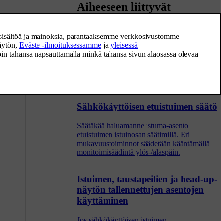
Aiheeseen liittyvät
artikkelit
Etuistuimet
Mukavuuden parantamiseksi istuimessa on
useita säätömahdollisuuksia.
Sähkökäyttöisen etuistuimen säätö
Säätäkää haluamanne istuma-asento
etuistuimen istuinosan säätimillä. Eri
mukavuustoiminnot säädetään kääntämällä
monitoimisäädintä ylös-/alaspäin.
Istuimen, taustapeilien ja head-up-
näytön tallennettujen asentojen
käyttäminen
Jos sähkökäyttöisen istuimen,