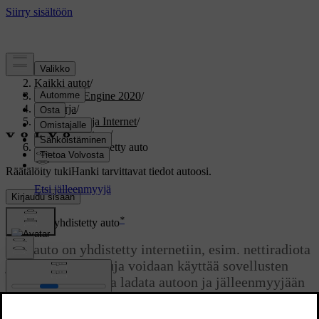
Tuki
/
Kaikki autot
/
V60 Twin Engine 2020
/
Ohjekirja
/
Ääni, media ja Internet
/
Internet-yhteys
/
Internetiin yhdistetty auto
Räätälöity tuki
Hanki tarvittavat tiedot autoosi.
Kirjaudu sisään
*
Internetiin yhdistetty auto
Kun auto on yhdistetty internetiin, esim. nettiradiota
ja musiikkipalveluja voidaan käyttää sovellusten
kautta, ohjelmistoa ladata autoon ja jälleenmyyjään
ottaa yhteyttä autosta käsin.