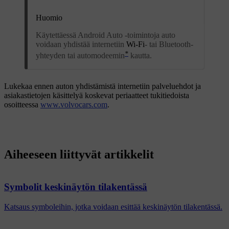
Huomio
Käytettäessä Android Auto -toimintoja auto
voidaan yhdistää internetiin
Wi-Fi
- tai Bluetooth-
*
yhteyden tai automodeemin
kautta.
Lukekaa ennen auton yhdistämistä internetiin palveluehdot ja
asiakastietojen käsittelyä koskevat periaatteet tukitiedoista
osoitteessa
www.volvocars.com
.
Aiheeseen liittyvät artikkelit
Symbolit keskinäytön tilakentässä
Katsaus symboleihin, jotka voidaan esittää keskinäytön tilakentässä.