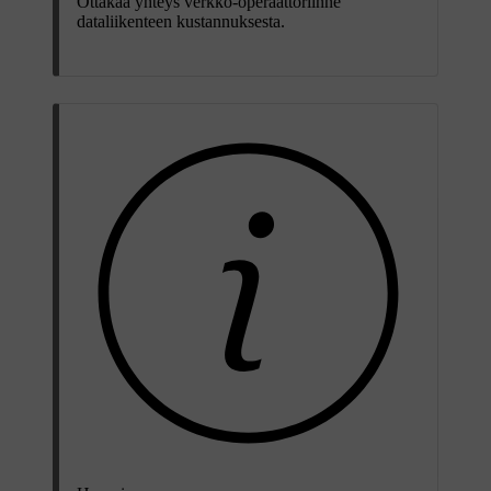
Ottakaa yhteys verkko-operaattoriinne
dataliikenteen kustannuksesta.