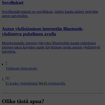
Sovellukset
Sovellusnäkymässä on sovelluksia, joiden kautta pääsee tiettyihin
auton palveluihin.
Auton yhdistäminen internetiin Bluetooth-
yhdistetyn puhelimen avulla
Muodostamalla internet-yhteyden Bluetoothin kautta puhelimen
internet-jakoa käyttäen saatte käyttöönne useita autoon yhdistettyjä
palveluja.
*
Valinnais-/lisävaruste.
[1]
Ei koske yhdistämistä
Wi-Fi
-toiminnolla.
Oliko tästä apua?