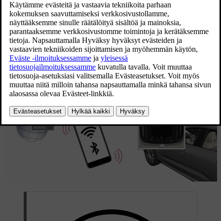
Päivitetty 19.03.2020
Auto yhdistetään Bluetooth- tai
Wi-Fi
-yhteyden kautta tai auton
*
sisäänrakennettua modeemia
(SIM-korttia) käyttäen.
Kun auto on yhdistetty internetiin, sen internet-yhteys (Wi-Fi-
yhteyspiste) voidaan jakaa siten, että muut laitteet, esimerkiksi
[1]
tabletit, saavat internet-yhteyden
.
Internet-tila esitetään symbolilla keskinäytön tilakentässä.