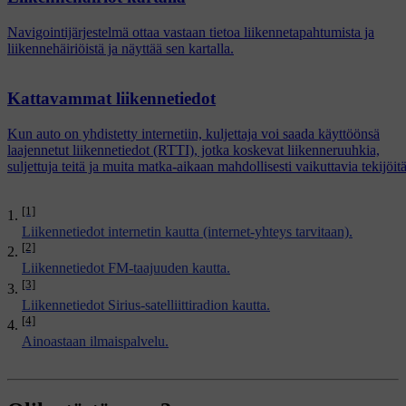
Navigointijärjestelmä ottaa vastaan tietoa liikennetapahtumista ja
liikennehäiriöistä ja näyttää sen kartalla.
Kattavammat liikennetiedot
Kun auto on yhdistetty internetiin, kuljettaja voi saada käyttöönsä
laajennetut liikennetiedot (RTTI), jotka koskevat liikenneruuhkia,
suljettuja teitä ja muita matka-aikaan mahdollisesti vaikuttavia tekijöitä
[1]
Liikennetiedot internetin kautta (internet-yhteys tarvitaan).
[2]
Liikennetiedot FM-taajuuden kautta.
[3]
Liikennetiedot Sirius-satelliittiradion kautta.
[4]
Ainoastaan ilmaispalvelu.