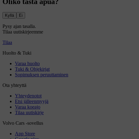
Oliko tästä apua?
Kyllä
Ei