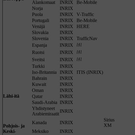
Alankomaat
INRIX
Be-Mobile
Norja
INRIX
Puola
INRIX
V-Traffic
Portugali
INRIX
Be-Mobile
Venäjä
INRIX
HERE
Slovakia
INRIX
Slovenia
INRIX
TrafficNav
[4]
Espanja
INRIX
[4]
Ruotsi
INRIX
[4]
Sveitsi
INRIX
Turkki
INRIX
Iso-Britannia
INRIX
ITIS (INRIX)
Bahrain
INRIX
Kuwait
INRIX
Oman
INRIX
Lähi-itä
Qatar
INRIX
Saudi-Arabia
INRIX
Yhdistyneet
INRIX
Arabiemiraatit
Sirius
Kanada
INRIX
XM
Pohjois- ja
Keski-
Meksiko
INRIX