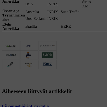
Amerikka
Sirius
USA
INRIX
XM
Oseania ja
Australia
INRIX
Suna Traffic
Tyynenmeren
Uusi-Seelanti
INRIX
alue
Etelä-
Brasilia
HERE
Amerikka
Aiheeseen liittyvät artikkelit
Liikennehäiriöt kartalla