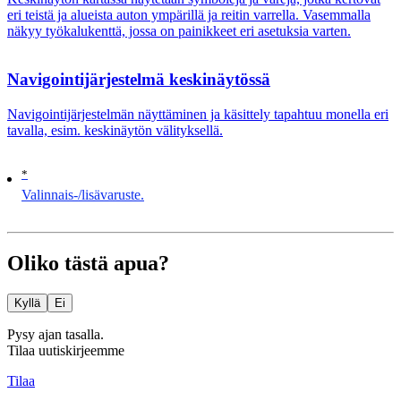
eri teistä ja alueista auton ympärillä ja reitin varrella. Vasemmalla
näkyy työkalukenttä, jossa on painikkeet eri asetuksia varten.
Navigointijärjestelmä keskinäytössä
Navigointijärjestelmän näyttäminen ja käsittely tapahtuu monella eri
tavalla, esim. keskinäytön välityksellä.
*
Valinnais-/lisävaruste.
Oliko tästä apua?
Kyllä
Ei