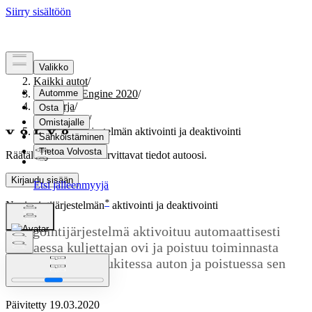
Tuki
/
Kaikki autot
/
V60 Twin Engine 2020
/
Ohjekirja
/
Navigointi
/
Navigointijärjestelmän aktivointi ja deaktivointi
Räätälöity tuki
Hanki tarvittavat tiedot autoosi.
Kirjaudu sisään
*
Navigointijärjestelmän
aktivointi ja deaktivointi
Navigointijärjestelmä aktivoituu automaattisesti
avattaessa kuljettajan ovi ja poistuu toiminnasta
vasta kuljettajan lukitessa auton ja poistuessa sen
luota.
Päivitetty 19.03.2020