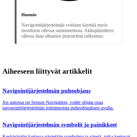
Huomio
Navigointijärjestelmää voidaan käyttää myös
moottorin ollessa sammutettuna. Akkujännitteen
ollessa liian alhainen järjestelmä sulkeutuu.
Aiheeseen liittyvät artikkelit
Navigointijärjestelmän puheohjaus
Jos autossa on Sensus Navigation, voitte ohjata osaa
navigointijärjestelmän toiminnoista puheohjauksen avulla.
Navigointijärjestelmän symbolit ja painikkeet
Keskinäytön kartassa näytetään symboleja ja värejä, jotka kertovat