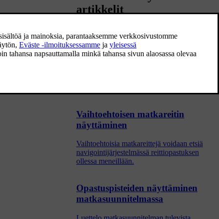
artikkelit
Kiinnostavien kohteiden
näyttäminen reitin varrella
Reitin varrella olevien kiinnostavien
kohteiden (POI) luettelo voidaan tuoda
näkyviin navigointijärjestelmässä.
Vaihtoehtoisen matkareitin
näyttäminen
Vaihtoehtoisia matkareittejä voidaan etsiä
navigointijärjestelmässä reittiopastuksen
ollessa meneillään.
Opastuspisteiden näyttäminen
matkasuunnitelmassa
Luettelo matkasuunnitelman tulevista