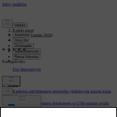
Tuki
/
Kaikki autot
/
V60 Twin Engine 2020
/
Ohjekirja
/
Navigointi
/
Karttapäivitys
Karttapäivitys
Karttojen päivittäminen internetiin yhdistetystä autosta käsin
Karttojen päivittäminen tietokoneen ja USB-muistin avulla