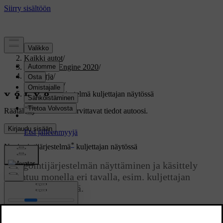
Tuki
/
Kaikki autot
/
V60 Twin Engine 2020
/
Ohjekirja
/
Navigointi
/
Navigointijärjestelmä kuljettajan näytössä
Räätälöity tuki
Hanki tarvittavat tiedot autoosi.
Kirjaudu sisään
*
Navigointijärjestelmä
kuljettajan näytössä
Navigointijärjestelmän näyttäminen ja käsittely
tapahtuu monella eri tavalla, esim. kuljettajan
näytön välityksellä.
Päivitetty 19.03.2020