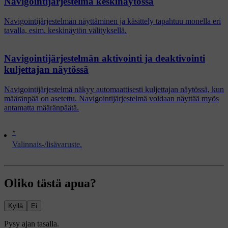
Navigointijärjestelmä keskinäytössä
Navigointijärjestelmän näyttäminen ja käsittely tapahtuu monella eri
tavalla, esim. keskinäytön välityksellä.
Navigointijärjestelmän aktivointi ja deaktivointi
kuljettajan näytössä
Navigointijärjestelmä näkyy automaattisesti kuljettajan näytössä, kun
määränpää on asetettu. Navigointijärjestelmä voidaan näyttää myös
antamatta määränpäätä.
*
Valinnais-/lisävaruste.
Oliko tästä apua?
Kyllä
Ei