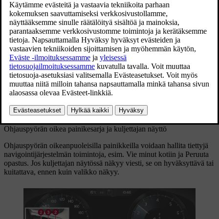
Kartta näytetään ainoastaan, jos autossa on 12"
kuljettajan näyttö.
Ajon aikana kuljettajaa opastetaan puheopastuksella ja kuljettajan
näytön ohjeilla. Kuljettajan näytön karttanäyttö voidaan aktivoida
myös ilman annettua määränpäätä.
Ohjauspyörän oikea painikesarja ja kuljettajan näyttö
Ohjauspyörän oikeanpuoleisilla painikkeilla voidaan hallita tiettyjä
navigointijärjestelmän toimintoja, esim.
Vie minut kotiin
ja
Peruuta
opastus
. Jos kuljettajan näytössä näkyy viesti, se on hyväksyttävä tai
kuitattava, ennen kuin valikko näkyy.