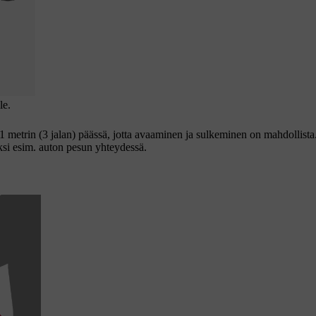
le
.
1 metrin
(
3 jalan
) päässä, jotta avaaminen ja sulkeminen on mahdollist
ksi esim. auton pesun yhteydessä.