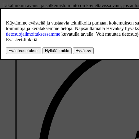
Takaluukun avaus- ja sulkemistoiminto on käytettävissä vain, jos au