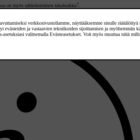
*
tossa on myös sähkötoiminen takaluukku
.