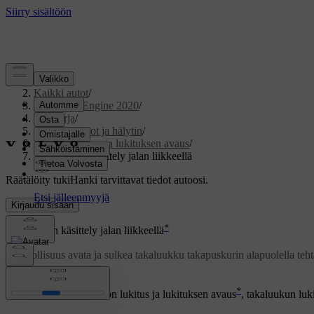
Tuki
/
Kaikki autot
/
V60 Twin Engine 2020
/
Ohjekirja
/
Avaimet, lukot ja hälytin
/
Lukitseminen ja lukituksen avaus
/
Takaluukun käsittely jalan liikkeellä
Räätälöity tuki
Hanki tarvittavat tiedot autoosi.
Kirjaudu sisään
*
Takaluukun käsittely jalan liikkeellä
Mahdollisuus avata ja sulkea takaluukku takapuskurin alapuolella tehtä
Päivitetty 19.03.2020
*
Jos autossa on avaimeton lukitus ja lukituksen avaus
, takaluukun luki