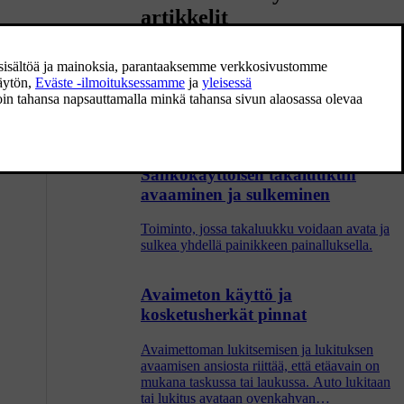
artikkelit
Etäavaimen käyttöetäisyys
Jotta etäavain toimii oikein, sen pitää olla
tietyllä etäisyydellä autosta.
Sähkökäyttöisen takaluukun
avaaminen ja sulkeminen
Toiminto, jossa takaluukku voidaan avata ja
sulkea yhdellä painikkeen painalluksella.
Avaimeton käyttö ja
kosketusherkät pinnat
Avaimettoman lukitsemisen ja lukituksen
avaamisen ansiosta riittää, että etäavain on
mukana taskussa tai laukussa. Auto lukitaan
tai lukitus avataan ovenkahvan