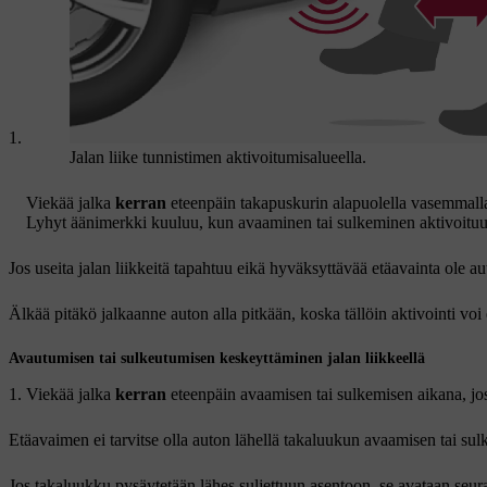
Jalan liike tunnistimen aktivoitumisalueella.
Viekää jalka
kerran
eteenpäin takapuskurin alapuolella vasemmalla.
Lyhyt äänimerkki kuuluu, kun avaaminen tai sulkeminen aktivoituu
Jos useita jalan liikkeitä tapahtuu eikä hyväksyttävää etäavainta ole a
Älkää pitäkö jalkaanne auton alla pitkään, koska tällöin aktivointi voi
Avautumisen tai sulkeutumisen keskeyttäminen jalan liikkeellä
Viekää jalka
kerran
eteenpäin avaamisen tai sulkemisen aikana, jos
Etäavaimen ei tarvitse olla auton lähellä takaluukun avaamisen tai su
Jos takaluukku pysäytetään lähes suljettuun asentoon, se avataan seu