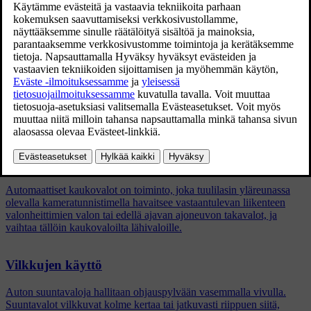
Painakaa
Asetukset
keskinäytön päänäkymässä.
Painakaa painiketta
My Car
→
Valot ja valaistus
.
Valitkaa
Ulkovalot
tai
Sisävalot
ja valitkaa sitten toiminto, jota
haluatte säätää.
Aiheeseen liittyvät artikkelit
Automaattiset kaukovalot
Automaattiset kaukovalot on toiminto, joka tuulilasin yläreunassa
olevalla kameratunnistimella havaitsee vastaantulevan liikenteen
valonheittimien valon tai edellä ajavan ajoneuvon takavalot, ja
vaihtaa tällöin kaukovaloilta lähivaloille.
Vilkkujen käyttö
Auton suuntavaloja hallitaan ohjauspylvään vasemmalla vivulla.
Suuntavalot vilkkuvat kolme kertaa tai jatkuvasti riippuen siitä,