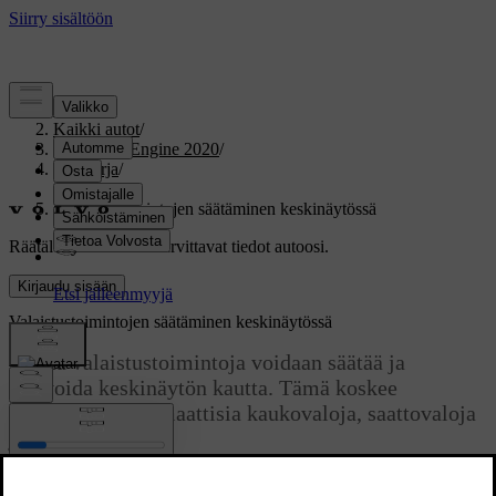
Tuki
/
Kaikki autot
/
V60 Twin Engine 2020
/
Ohjekirja
/
Valaistus
/
Valaistustoimintojen säätäminen keskinäytössä
Räätälöity tuki
Hanki tarvittavat tiedot autoosi.
Kirjaudu sisään
Valaistustoimintojen säätäminen keskinäytössä
Useita valaistustoimintoja voidaan säätää ja
aktivoida keskinäytön kautta. Tämä koskee
esimerkiksi automaattisia kaukovaloja, saattovaloja
ja turvavaloja.
Päivitetty 19.03.2020