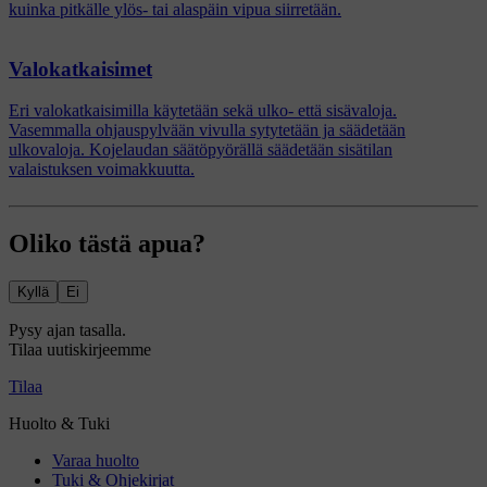
kuinka pitkälle ylös- tai alaspäin vipua siirretään.
Valokatkaisimet
Eri valokatkaisimilla käytetään sekä ulko- että sisävaloja.
Vasemmalla ohjauspylvään vivulla sytytetään ja säädetään
ulkovaloja. Kojelaudan säätöpyörällä säädetään sisätilan
valaistuksen voimakkuutta.
Oliko tästä apua?
Kyllä
Ei