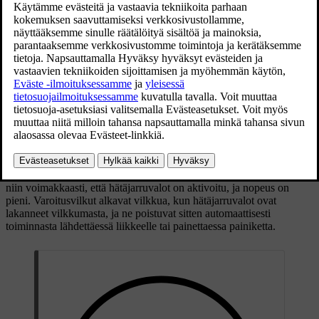
Päivitetty 19.03.2020
Varoitusvilkkujen painike.
Painakaa painiketta varoitusvilkkujen aktivoimiseksi.
Varoitusvilkut aktivoidaan automaattisesti, kun autoa on jarrutettu
niin voimakkaasti, että hätäjarruvalot on aktivoitu, ja nopeus on
pieni. Varoitusvilkut alkavat vilkkua, kun hätäjarruvalot ovat
lakanneet vilkkumasta, ja ne poistuvat sitten automaattisesti
toiminnasta lähdettäessä liikkeelle tai painettaessa painiketta.