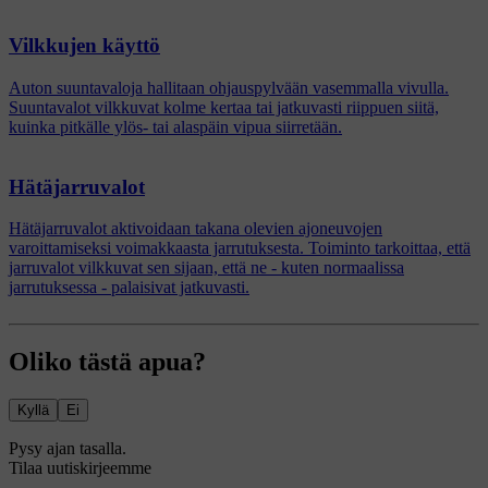
Vilkkujen käyttö
Auton suuntavaloja hallitaan ohjauspylvään vasemmalla vivulla.
Suuntavalot vilkkuvat kolme kertaa tai jatkuvasti riippuen siitä,
kuinka pitkälle ylös- tai alaspäin vipua siirretään.
Hätäjarruvalot
Hätäjarruvalot aktivoidaan takana olevien ajoneuvojen
varoittamiseksi voimakkaasta jarrutuksesta. Toiminto tarkoittaa, että
jarruvalot vilkkuvat sen sijaan, että ne - kuten normaalissa
jarrutuksessa - palaisivat jatkuvasti.
Oliko tästä apua?
Kyllä
Ei