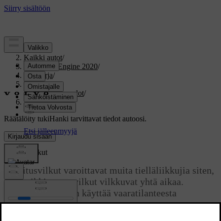
Tuki
/
Kaikki autot
/
V60 Twin Engine 2020
/
Ohjekirja
/
Valaistus
/
Ulkopuolen valot
/
Varoitusvilkut
Räätälöity tuki
Hanki tarvittavat tiedot autoosi.
Kirjaudu sisään
Varoitusvilkut
Varoitusvilkut varoittavat muita tielläliikkujia siten,
että kaikki auton vilkut vilkkuvat yhtä aikaa.
Toimintoa voidaan käyttää vaaratilanteesta
varoittamiseen.