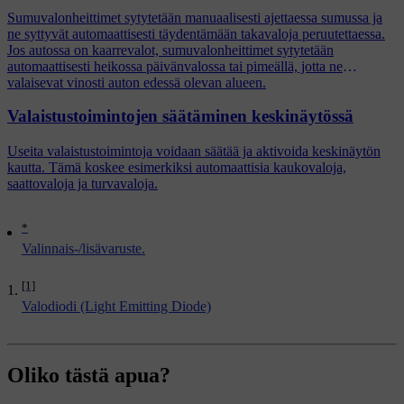
Sumuvalonheittimet sytytetään manuaalisesti ajettaessa sumussa ja
ne syttyvät automaattisesti täydentämään takavaloja peruutettaessa.
Jos autossa on kaarrevalot, sumuvalonheittimet sytytetään
automaattisesti heikossa päivänvalossa tai pimeällä, jotta ne
valaisevat vinosti auton edessä olevan alueen.
Valaistustoimintojen säätäminen keskinäytössä
Useita valaistustoimintoja voidaan säätää ja aktivoida keskinäytön
kautta. Tämä koskee esimerkiksi automaattisia kaukovaloja,
saattovaloja ja turvavaloja.
*
Valinnais-/lisävaruste.
[1]
Valodiodi (Light Emitting Diode)
Oliko tästä apua?