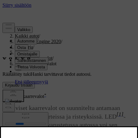
Tuki
/
Kaikki autot
/
V60 Twin Engine 2020
/
Ohjekirja
/
Valaistus
/
Ulkopuolen valot
/
Aktiiviset kaarrevalot
Räätälöity tuki
Hanki tarvittavat tiedot autoosi.
Kirjaudu sisään
*
Aktiiviset kaarrevalot
Aktiiviset kaarrevalot on suunniteltu antamaan
[1]
lisävalaistusta kaarteissa ja risteyksissä. LED
-
*
valonheittimillä
varustetussa autossa voi sen
varustelutasosta riippuen olla aktiiviset kaarrevalot.