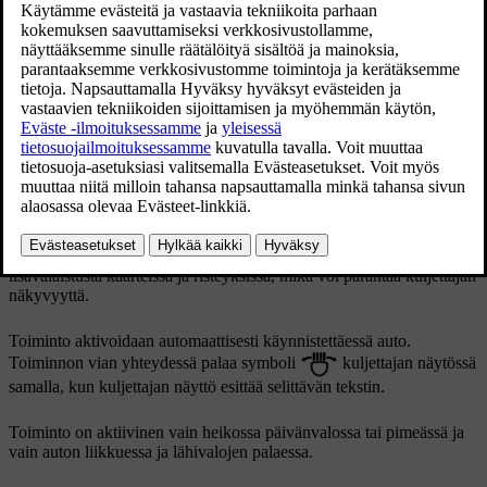
Päivitetty 19.03.2020
Valokuvio toiminnon ollessa aktivoimaton (vasen) ja
aktivoitu (oikea).
Aktiiviset kaarrevalot noudattavat ohjauspyörän liikettä antaakseen
lisävalaistusta kaarteissa ja risteyksissä, mikä voi parantaa kuljettajan
näkyvyyttä.
Toiminto aktivoidaan automaattisesti käynnistettäessä auto.
Toiminnon vian yhteydessä palaa symboli
kuljettajan näytössä
samalla, kun kuljettajan näyttö esittää selittävän tekstin.
Toiminto on aktiivinen vain heikossa päivänvalossa tai pimeässä ja
vain auton liikkuessa ja lähivalojen palaessa.