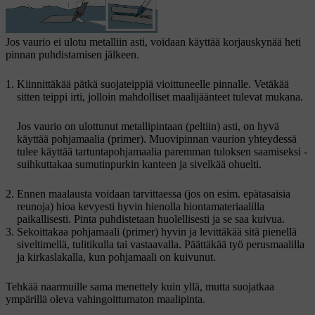
Jos vaurio ei ulotu metalliin asti, voidaan käyttää korjauskynää heti
pinnan puhdistamisen jälkeen.
Kiinnittäkää pätkä suojateippiä vioittuneelle pinnalle. Vetäkää
sitten teippi irti, jolloin mahdolliset maalijäänteet tulevat mukana.
Jos vaurio on ulottunut metallipintaan (peltiin) asti, on hyvä
käyttää pohjamaalia (primer). Muovipinnan vaurion yhteydessä
tulee käyttää tartuntapohjamaalia paremman tuloksen saamiseksi -
suihkuttakaa sumutinpurkin kanteen ja sivelkää ohuelti.
Ennen maalausta voidaan tarvittaessa (jos on
esim.
epätasaisia
reunoja) hioa kevyesti hyvin hienolla hiontamateriaalilla
paikallisesti. Pinta puhdistetaan huolellisesti ja se saa kuivua.
Sekoittakaa pohjamaali (primer) hyvin ja levittäkää sitä pienellä
siveltimellä, tulitikulla tai vastaavalla. Päättäkää työ perusmaalilla
ja kirkaslakalla, kun pohjamaali on kuivunut.
Tehkää naarmuille sama menettely kuin yllä, mutta suojatkaa
ympärillä oleva vahingoittumaton maalipinta.