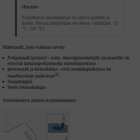
Huomio
Korjattavan maalipinnan on oltava puhdas ja
kuiva. Pinnan lämpötilan on oltava vähintään 15
°C (59 °F).
Materiaalit, joita voidaan tarvita
Pohjamaali (primer) -
esim.
muovipinnoitetuille puskureille on
erityistä tartuntapohjamaalia sumutinpurkissa.
perusmaali ja kirkaslakka - ovat sumutinpurkeissa tai
[1]
maalikynissä/-puikoissa
.
Suojateippiä.
hieno hiomakangas.
Vaurioituneen pinnan korjausmaalaus