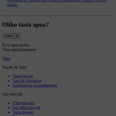
Noudattakaa maalikynän/-puikon pakkauksen mukana tulevia
ohjeita.
Oliko tästä apua?
Kyllä
Ei