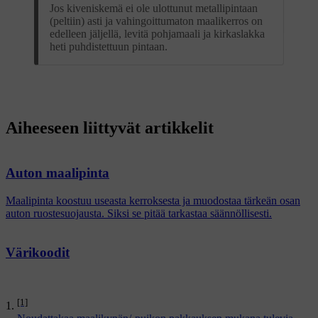
Jos kiveniskemä ei ole ulottunut metallipintaan
(peltiin) asti ja vahingoittumaton maalikerros on
edelleen jäljellä, levitä pohjamaali ja kirkaslakka
heti puhdistettuun pintaan.
Aiheeseen liittyvät artikkelit
Auton maalipinta
Maalipinta koostuu useasta kerroksesta ja muodostaa tärkeän osan
auton ruostesuojausta. Siksi se pitää tarkastaa säännöllisesti.
Värikoodit
[1]