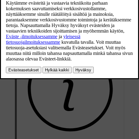
reunoissa, ovissa ja puskureissa.
Päivitetty 19.03.2020
Maalivauriot pitää korjata välittömästi, jotta ruostetta ei pääse
syntymään.