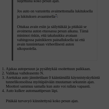
suljettuina koko pesun ajan.
Jos auto on varustettu avaimettomalla lukituksella
*
ja lukituksen avaamisella
:
Ottakaa avain esiin ja säilyttäkää ja pitäkää se
avoimena auton etuosassa pesun aikana. Tämä
minimoi riskin, että takaluukku avataan
vahingossa painikkeen painalluksella tai että
avain tunnistetaan virheellisesti auton
ulkopuolella.
Ajakaa autopesuun ja pysähtykää osoitettuun paikkaan.
Valitkaa vaihdeasento
N
.
Asettakaa auto jännitetilaan
0
kääntämällä käynnistyskytkintä
tunnelikonsolissa myötäpäivään muutaman sekunnin ajan.
Moottori sammuu samalla kun auto voi rullata vapaasti.
Auto kulkee automaattipesun läpi.
Pitäkää turvavyö kiinnitettynä koko pesun ajan.