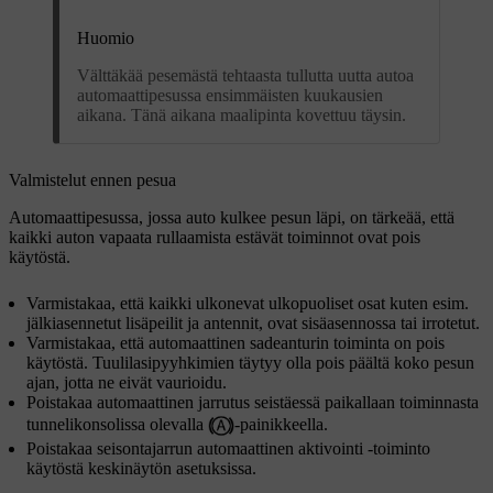
Huomio
Välttäkää pesemästä tehtaasta tullutta uutta autoa
automaattipesussa ensimmäisten kuukausien
aikana. Tänä aikana maalipinta kovettuu täysin.
Valmistelut ennen pesua
Automaattipesussa, jossa auto kulkee pesun läpi, on tärkeää, että
kaikki auton vapaata rullaamista estävät toiminnot ovat pois
käytöstä.
Varmistakaa, että kaikki ulkonevat ulkopuoliset osat kuten esim.
jälkiasennetut lisäpeilit ja antennit, ovat sisäasennossa tai irrotetut.
Varmistakaa, että automaattinen sadeanturin toiminta on pois
käytöstä. Tuulilasipyyhkimien täytyy olla pois päältä koko pesun
ajan, jotta ne eivät vaurioidu.
Poistakaa automaattinen jarrutus seistäessä paikallaan toiminnasta
tunnelikonsolissa olevalla
-painikkeella.
Poistakaa seisontajarrun automaattinen aktivointi -toiminto
käytöstä keskinäytön asetuksissa.