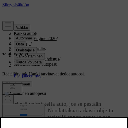
Tuki
/
Kaikki autot
/
V60 Twin Engine 2020
/
Ohjekirja
/
Ylläpito ja huolto
/
Auton hoito
/
Ulkopintojen puhdistus
/
Automaattinen autopesu
Räätälöity tuki
Hanki tarvittavat tiedot autoosi.
Kirjaudu sisään
Automaattinen autopesu
On tärkeää valmistella auto, jos se pestään
automaattipesussa. Noudattakaa tarkasti ohjeita,
kuinka autoa tulee käsitellä ennen pesua ja sen
aikana.