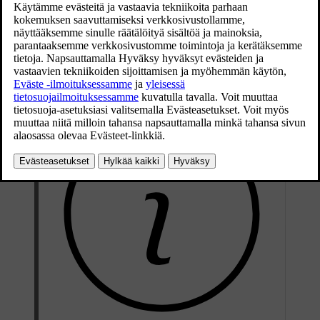
Päivitetty 10.05.2022
Automaattipesu voi olla nopea ja helppo tapa puhdistaa auto, mutta
se ei pese autossa kaikkia kohtia, jotka tarvitsevat säännöllistä
puhdistusta. Volvo suosittelee täydentämään automaattipesua
käsinpesulla.