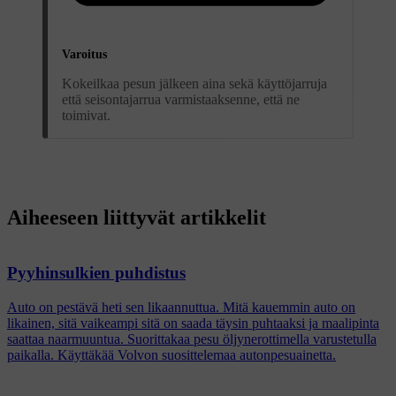
Varoitus
Kokeilkaa pesun jälkeen aina sekä käyttöjarruja
että seisontajarrua varmistaaksenne, että ne
toimivat.
Aiheeseen liittyvät artikkelit
Pyyhinsulkien puhdistus
Auto on pestävä heti sen likaannuttua. Mitä kauemmin auto on
likainen, sitä vaikeampi sitä on saada täysin puhtaaksi ja maalipinta
saattaa naarmuuntua. Suorittakaa pesu öljynerottimella varustetulla
paikalla. Käyttäkää Volvon suosittelemaa autonpesuainetta.