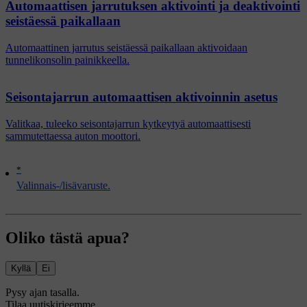
Automaattisen jarrutuksen aktivointi ja deaktivointi
seistäessä paikallaan
Automaattinen jarrutus seistäessä paikallaan aktivoidaan
tunnelikonsolin painikkeella.
Seisontajarrun automaattisen aktivoinnin asetus
Valitkaa, tuleeko seisontajarrun kytkeytyä automaattisesti
sammutettaessa auton moottori.
*
Valinnais-/lisävaruste.
Oliko tästä apua?
Kyllä
Ei