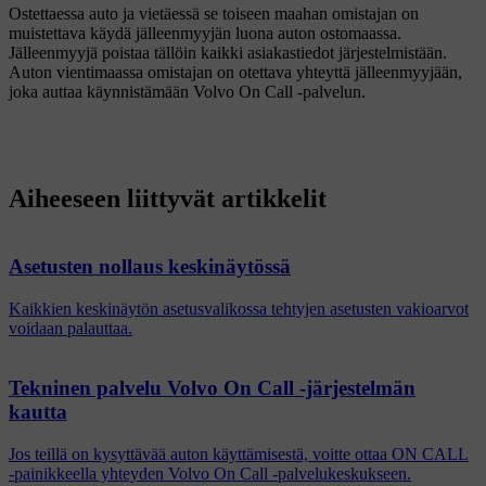
Ostettaessa auto ja vietäessä se toiseen maahan omistajan on
muistettava käydä jälleenmyyjän luona auton ostomaassa.
Jälleenmyyjä poistaa tällöin kaikki asiakastiedot järjestelmistään.
Auton vientimaassa omistajan on otettava yhteyttä jälleenmyyjään,
joka auttaa käynnistämään Volvo On Call -palvelun.
Aiheeseen liittyvät artikkelit
Asetusten nollaus keskinäytössä
Kaikkien keskinäytön asetusvalikossa tehtyjen asetusten vakioarvot
voidaan palauttaa.
Tekninen palvelu Volvo On Call -järjestelmän
kautta
Jos teillä on kysyttävää auton käyttämisestä, voitte ottaa ON CALL
-painikkeella yhteyden Volvo On Call -palvelukeskukseen.