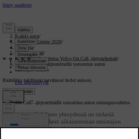
Tuki
/
Kaikki autot
/
V60 Twin Engine 2020
/
Ohjekirja
/
Volvo On Call
/
Käytännöllistä tietoa Volvo On Call -järjestelmästä
/
Volvo On Call -järjestelmällä varustetun auton
omistajanvaihdos
Räätälöity tuki
Hanki tarvittavat tiedot autoosi.
Kirjaudu sisään
*
Volvo On Call
-järjestelmällä varustetun auton omistajanvaihdos
Omistajanvaihdoksen yhteydessä on tärkeää
suorittaa tietyt vaiheet aikaisemman omistajan
kytkemiseksi pois ja uuden omistajan
yhdistämiseksi Volvo On Call -sovellukseen.