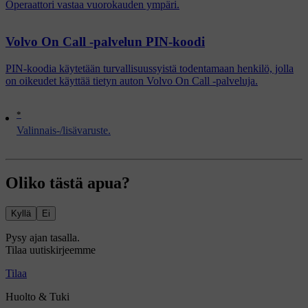
Operaattori vastaa vuorokauden ympäri.
Volvo On Call -palvelun PIN-koodi
PIN-koodia käytetään turvallisuussyistä todentamaan henkilö, jolla
on oikeudet käyttää tietyn auton Volvo On Call -palveluja.
*
Valinnais-/lisävaruste.
Oliko tästä apua?
Kyllä
Ei