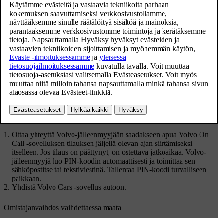
Päivitetty 03.02.2025
Volvo On Call -sovelluksella varustetun auton myynti
Aikaisemman omistajan tulee tehdä seuraavat toimenpiteet:
Poistaa auton ja Volvo Cars -sovelluksen välinen yhteys.
Nollata asetukset keskinäytössä - valita tehdasasetusten palautus.
Volvo On Call -sovelluksella varustetun auton osto
Uuden omistajan tulee tehdä seuraavat toimenpiteet:
Ottaa yhteyttä Volvo-jälleenmyyjään saadakseen apua Volvo On
Call -sovelluksen tilauksen jäljellä olevan ajan siirtämiseksi
itselleen. Jos tilaus on päättynyt, on ostettava jatkoaikaa. Volvo-
jälleenmyyjä luo PIN-koodin automaattisesti ja toimittaa sen
sähköpostitse tai tekstiviestinä. Tallentaa PIN-koodi turvalliseen
paikkaan.
Yhdistä Volvo Cars -sovellus autoon.
Omistajanvaihdos vaihdettaessa maata