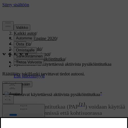
Tuki
/
Kaikki autot
/
V60 Twin Engine 2020
/
Ohjekirja
/
Kuljettajan tuki
/
Pysäköintitoiminnot
/
Aktiivinen pysäköintitutka
/
Pysäköintitavat käytettäessä aktiivista pysäköintitutkaa
Räätälöity tuki
Hanki tarvittavat tiedot autoosi.
Kirjaudu sisään
*
Pysäköintitavat käytettäessä aktiivista pysäköintitutkaa
[1]
Aktiivista pysäköintitutkaa (PAP
) voidaan käyttää
sekä taskupysäköinnissä että kohtisuorassa
pysäköinnissä.