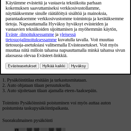
Päivitetty 19.03.2020
Rinnakkaispysäköinti
Rinnakkais- ja taskupysäköinnin periaate
Toiminto pysäköi auton seuraavilla osatekijöillä:
Pysäköintitilaa etsitään ja tarkastusmitataan.
Auto ohjataan tilaan peruutuksella.
Auto sijoitetaan tilaan ajamalla eteen-/taaksepäin.
Toiminto
Pysäköinnistä poistuminen
voi myös auttaa auton
poistumista taskupysäköintipaikasta.
Suorakulmainen pysäköinti