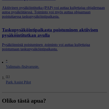
Aktiivinen pysäköintitutka (PAP) voi auttaa kuljettajaa ohjailemaan
autoa pysäköitäessä. Toiminto voi myös auttaa ohjaamaan
poistuttaessa taskupysäköintipaikasta.
Taskupysäköintipaikasta poistuminen aktiivisen
pysäköintitutkan avulla
Pysäköinnistä poistuminen -toiminto voi auttaa kuljettajaa
poistumaan taskupysäköintipaikasta.
*
Valinnais-/lisävaruste.
[1]
Park Assist Pilot
Oliko tästä apua?