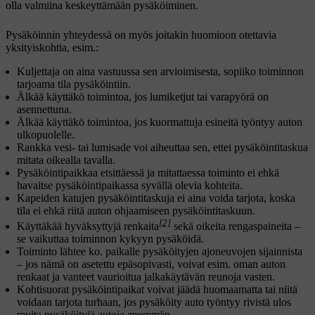
olla valmiina keskeyttämään pysäköiminen.
Pysäköinnin yhteydessä on myös joitakin huomioon otettavia
yksityiskohtia, esim.:
Kuljettaja on aina vastuussa sen arvioimisesta, sopiiko toiminnon
tarjoama tila pysäköintiin.
Älkää käyttäkö toimintoa, jos lumiketjut tai varapyörä on
asennettuna.
Älkää käyttäkö toimintoa, jos kuormattuja esineitä työntyy auton
ulkopuolelle.
Rankka vesi- tai lumisade voi aiheuttaa sen, ettei pysäköintitaskua
mitata oikealla tavalla.
Pysäköintipaikkaa etsittäessä ja mitattaessa toiminto ei ehkä
havaitse pysäköintipaikassa syvällä olevia kohteita.
Kapeiden katujen pysäköintitaskuja ei aina voida tarjota, koska
tila ei ehkä riitä auton ohjaamiseen pysäköintitaskuun.
[2]
Käyttäkää hyväksyttyjä renkaita
sekä oikeita rengaspaineita –
se vaikuttaa toiminnon kykyyn pysäköidä.
Toiminto lähtee ko. paikalle pysäköityjen ajoneuvojen sijainnista
– jos nämä on asetettu epäsopivasti, voivat esim. oman auton
renkaat ja vanteet vaurioitua jalkakäytävän reunoja vasten.
Kohtisuorat pysäköintipaikat voivat jäädä huomaamatta tai niitä
voidaan tarjota turhaan, jos pysäköity auto työntyy rivistä ulos
muita pysäköityjä autoja enemmän.