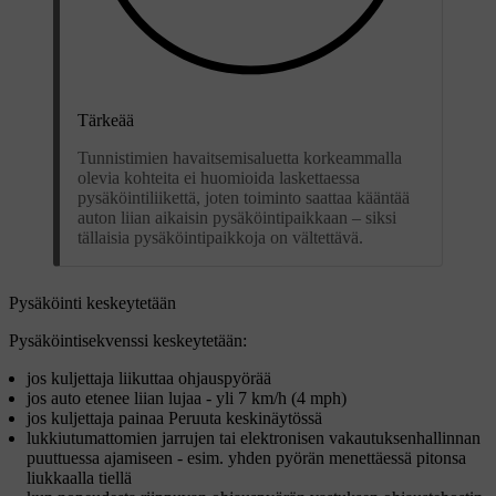
Tärkeää
Tunnistimien havaitsemisaluetta korkeammalla
olevia kohteita ei huomioida laskettaessa
pysäköintiliikettä, joten toiminto saattaa kääntää
auton liian aikaisin pysäköintipaikkaan – siksi
tällaisia pysäköintipaikkoja on vältettävä.
Pysäköinti keskeytetään
Pysäköintisekvenssi keskeytetään:
jos kuljettaja liikuttaa ohjauspyörää
jos auto etenee liian lujaa - yli
7 km/h
(
4 mph
)
jos kuljettaja painaa
Peruuta
keskinäytössä
lukkiutumattomien jarrujen tai elektronisen vakautuksenhallinnan
puuttuessa ajamiseen - esim. yhden pyörän menettäessä pitonsa
liukkaalla tiellä