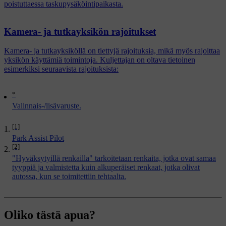
poistuttaessa taskupysäköintipaikasta.
Kamera- ja tutkayksikön rajoitukset
Kamera- ja tutkayksiköllä on tiettyjä rajoituksia, mikä myös rajoittaa
yksikön käyttämiä toimintoja. Kuljettajan on oltava tietoinen
esimerkiksi seuraavista rajoituksista:
*
Valinnais-/lisävaruste.
[1]
Park Assist Pilot
[2]
"Hyväksytyillä renkailla" tarkoitetaan renkaita, jotka ovat samaa
tyyppiä ja valmistetta kuin alkuperäiset renkaat, jotka olivat
autossa, kun se toimitettiin tehtaalta.
Oliko tästä apua?