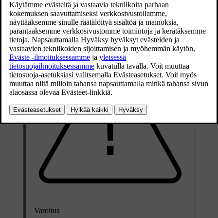
Päivitetty 19.03.2020
Kuljettajan on oltava tietoinen seuraavista aktiivisen
pysäköintitutkan rajoituksista.
Varoitus