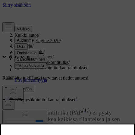
Tuki
/
Kaikki autot
/
V60 Twin Engine 2020
/
Ohjekirja
/
Kuljettajan tuki
/
Pysäköintitoiminnot
/
Aktiivinen pysäköintitutka
/
Aktiivisen pysäköintitutkan rajoitukset
Räätälöity tuki
Hanki tarvittavat tiedot autoosi.
Kirjaudu sisään
*
Aktiivisen pysäköintitutkan rajoitukset
[1]
Aktiivinen pysäköintitutka (PAP
) ei pysty
havaitsemaan kaikkea kaikissa tilanteissa ja sen
toiminta voi siksi olla rajoitettua.