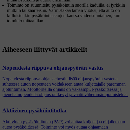
Toiminto on suunniteltu pysäköintiin suorilla kaduilla, ei jyrkkiin
mutkiin tai kaarteisiin. Varmistakaa tämän vuoksi, että auto on
kulloistenkin pysäköintitaskujen kanssa yhdensuuntainen, kun
toiminto mittaa tilan.
Aiheeseen liittyvät artikkelit
Nopeudesta riippuva ohjauspyörän vastus
Nopeudesta riippuva ohjaustehostin lisää ohjauspyörän vastetta
suhteessa auton nopeuteen voidakseen antaa kuljettajalle paremman
ajotuntuman. Moottoriteillä ohjaus on vakaampi. Pysäköitäessä ja
pienellä nopeudella ohjaus on kevyt ja vaatii vähemmän ponnistelua.
Aktiivinen pysäköintitutka
Aktiivinen pysäköintitutka (PAP) voi auttaa kuljettajaa ohjailemaan
autoa pysäköitäessä. Toiminto voi myös auttaa ohjaamaan