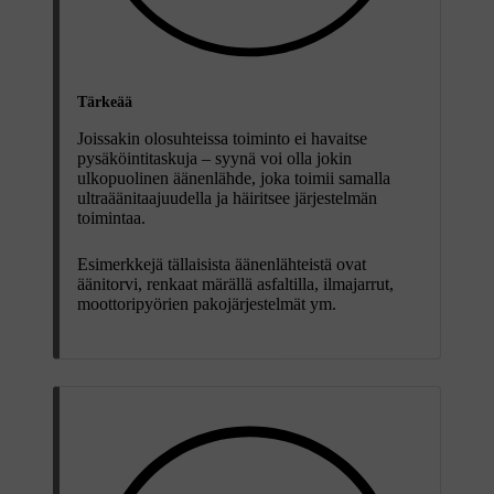
Tärkeää
Joissakin olosuhteissa toiminto ei havaitse
pysäköintitaskuja – syynä voi olla jokin
ulkopuolinen äänenlähde, joka toimii samalla
ultraäänitaajuudella ja häiritsee järjestelmän
toimintaa.
Esimerkkejä tällaisista äänenlähteistä ovat
äänitorvi, renkaat märällä asfaltilla, ilmajarrut,
moottoripyörien pakojärjestelmät ym.