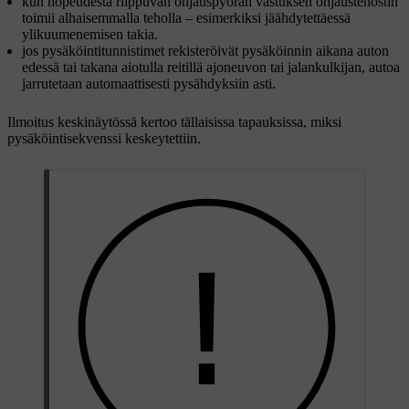
kun nopeudesta riippuvan ohjauspyörän vastuksen ohjaustehostin
toimii alhaisemmalla teholla – esimerkiksi jäähdytettäessä
ylikuumenemisen takia.
jos pysäköintitunnistimet rekisteröivät pysäköinnin aikana auton
edessä tai takana aiotulla reitillä ajoneuvon tai jalankulkijan, autoa
jarrutetaan automaattisesti pysähdyksiin asti.
Ilmoitus keskinäytössä kertoo tällaisissa tapauksissa, miksi
pysäköintisekvenssi keskeytettiin.