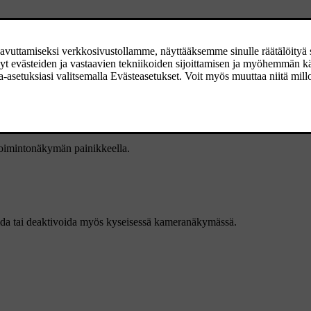
 toimintonäkymän painikkeella.
oida tai deaktivoida myös kyseisessä kameranäkymässä.