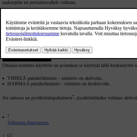
taaksepäin tai peruutusvaihde valitaan.
Ottakaa toiminto käyttöön tai poistakaa se käytöstä tällä keskinäytön
VIHREÄ painikeilmaisin – toiminto on aktivoitu.
HARMAA painikeilmaisin – toiminto on deaktivoitu.
*
Jos autossa on pysäköintiapukamera
, pysäköintitutka voidaan aktiv
*
Valinnais-/lisävaruste.
[1]