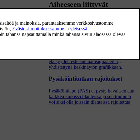
Aiheeseen liittyvät
artikkelit
Pysäköintitutka
Pysäköintitutka-toiminto (PAS) käyttää
antureita auttamaan kuljettajaa
sovittautumaan ahtaisiin tiloihin näyttämällä
etäisyyden esteisiin äänisignaaleilla
yhdistettynä keskinäytön grafiikkaan.
Pysäköintitutkan rajoitukset
Pysäköintiapu (PAS) ei pysty havaitsemaan
kaikkea kaikissa tilanteissa ja sen toiminta
voi siksi olla joissain tilanteissa rajoitettua.