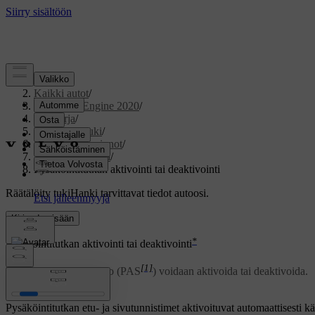
Tuki
/
Kaikki autot
/
V60 Twin Engine 2020
/
Ohjekirja
/
Kuljettajan tuki
/
Pysäköintitoiminnot
/
Pysäköintitutka
/
Pysäköintitutkan aktivointi tai deaktivointi
Räätälöity tuki
Hanki tarvittavat tiedot autoosi.
Kirjaudu sisään
*
Pysäköintitutkan aktivointi tai deaktivointi
[1]
Pysäköintitutka-toiminto (PAS
) voidaan aktivoida tai deaktivoida.
Päivitetty 19.03.2020
Pysäköintitutkan etu- ja sivutunnistimet aktivoituvat automaattisesti kä