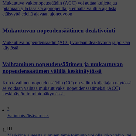
Mukautuva vakionopeussäädin (ACC) voi auttaa kuljettajaa
pitämään yllä tasaista ajonopeutta ja ennalta valittua ajallista
etäisyyttä edellä ajavaan ajoneuvoon.
Mukautuvan nopeudensäätimen deaktivointi
Mukautuva nopeudensäädin (ACC) voidaan deaktivoida ja poistaa
käytöstä.
Vaihtaminen nopeudensäätimen ja mukautuvan
nopeudensäätimen välillä keskinäytössä
Kun tavallinen nopeudensäädin (CC) on valittu kuljettajan näytössä,
se voidaan vaihtaa mukautuvaksi nopeudensäätimeksi (ACC)
keskinäytön toimintonäkymässä.
*
Valinnais-/lisävaruste.
[1]
Markkina-alueesta riippuen tämä toiminto voi olla joko vakio- tai