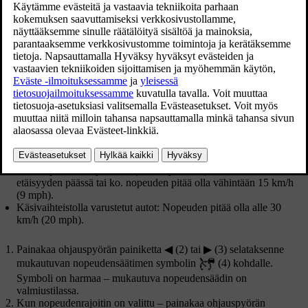
Päivitetty 19.03.2020
Jotta toiminto voidaan käynnistää, edellytetään seuraavaa:
Kuljettajalla pitää olla turvavyö kytkettynä ja kuljettajan oven
pitää olla kiinni.
Edessä pitää olla ajoneuvo (kohdeajoneuvo) kohtuullisen
etäisyyden päässä tai ko. nopeuden pitää olla vähintään
15 km/h
(
9 mph
).
Käsivaihteistolla varustetut autot: Nopeuden pitää olla alle
30
km/h (20 mph)
.
Painakaa ohjauspyörän painiketta ◀ (2) tai ▶ (3) selataksenne
mukautuvan nopeudensäätimen symbolin
(4) kohdalle.
Symboli on harmaa – mukautuva nopeudensäädin on
valmiustilassa.
Kun nopeudenrajoitin on valittu – painakaa ohjauspyörän