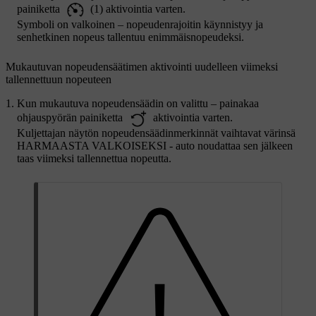
painiketta
(1) aktivointia varten.
Symboli on valkoinen – nopeudenrajoitin käynnistyy ja
senhetkinen nopeus tallentuu enimmäisnopeudeksi.
Mukautuvan nopeudensäätimen aktivointi uudelleen viimeksi
tallennettuun nopeuteen
Kun mukautuva nopeudensäädin on valittu – painakaa
ohjauspyörän painiketta
aktivointia varten.
Kuljettajan näytön nopeudensäädinmerkinnät vaihtavat värinsä
HARMAASTA VALKOISEKSI - auto noudattaa sen jälkeen
taas viimeksi tallennettua nopeutta.