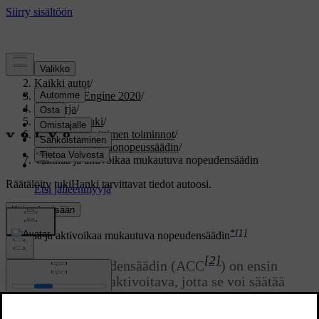
Tuki
/
Kaikki autot
/
V60 Twin Engine 2020
/
Ohjekirja
/
Kuljettajan tuki
/
Nopeudenrajoittimen toiminnot
/
Sopeutuva vakionopeussäädin
/
Valitkaa ja aktivoikaa mukautuva nopeudensäädin
Räätälöity tuki
Hanki tarvittavat tiedot autoosi.
Kirjaudu sisään
*
[1]
Valitkaa ja aktivoikaa mukautuva nopeudensäädin
[2]
Mukautuva nopeudensäädin (ACC
) on ensin
valittava ja sitten aktivoitava, jotta se voi säätää
nopeutta ja etäisyyttä.