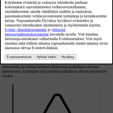
Päivitetty 19.03.2020
Kohteen vaihto
Jos edessä olevan kohdeajoneuvon nopeasti kääntyy,
voi edessä olla seisova liikenne.
Kun kuljettajan tuki seuraa toista ajoneuvoa
alle
30 km:n/h
(
20 mph
)
nopeuksilla ja vaihtaa kohteen liikkuvasta paikallaan olevaan
ajoneuvoon, kuljettajan tuki jarruttaa paikallaan olevan ajoneuvon
vuoksi.