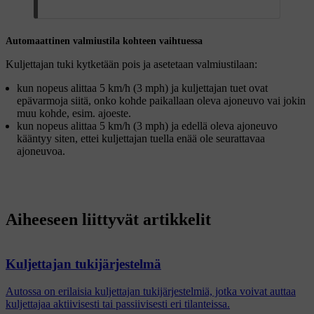
Automaattinen valmiustila kohteen vaihtuessa
Kuljettajan tuki kytketään pois ja asetetaan valmiustilaan:
kun nopeus alittaa
5 km/h
(
3 mph
) ja kuljettajan tuet ovat
epävarmoja siitä, onko kohde paikallaan oleva ajoneuvo vai jokin
muu kohde, esim. ajoeste.
kun nopeus alittaa
5 km/h
(
3 mph
) ja edellä oleva ajoneuvo
kääntyy siten, ettei kuljettajan tuella enää ole seurattavaa
ajoneuvoa.
Aiheeseen liittyvät artikkelit
Kuljettajan tukijärjestelmä
Autossa on erilaisia kuljettajan tukijärjestelmiä, jotka voivat auttaa
kuljettajaa aktiivisesti tai passiivisesti eri tilanteissa.