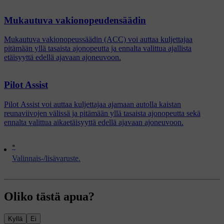
Mukautuva vakionopeudensäädin
Mukautuva vakionopeussäädin (ACC) voi auttaa kuljettajaa
pitämään yllä tasaista ajonopeutta ja ennalta valittua ajallista
etäisyyttä edellä ajavaan ajoneuvoon.
Pilot Assist
Pilot Assist voi auttaa kuljettajaa ajamaan autolla kaistan
reunaviivojen välissä ja pitämään yllä tasaista ajonopeutta sekä
ennalta valittua aikaetäisyyttä edellä ajavaan ajoneuvoon.
*
Valinnais-/lisävaruste.
Oliko tästä apua?
Kyllä
Ei