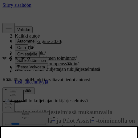
Tuki
/
Kaikki autot
/
V60 Twin Engine 2020
/
Ohjekirja
/
Kuljettajan tuki
/
Nopeudenrajoittimen toiminnot
/
Sopeutuva vakionopeussäädin
/
Kohteen vaihto kuljettajan tukijärjestelmissä
Räätälöity tuki
Hanki tarvittavat tiedot autoosi.
Kirjaudu sisään
Kohteen vaihto kuljettajan tukijärjestelmissä
Kuljettajan tukijärjestelmissä mukautuvalla
*
*
nopeudensäätimellä
ja Pilot Assist
-toiminnolla on
automaattivaihteiston yhteydessä
kohteenvaihtotoiminto tietyillä nopeuksilla.