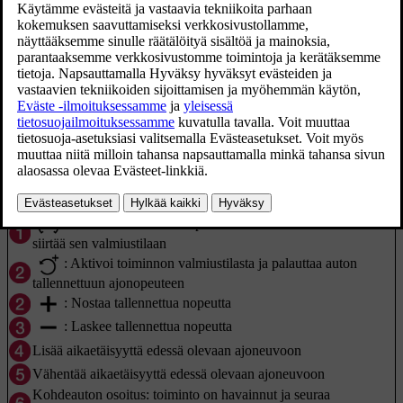
Päivitetty 19.03.2020
:
Valmiustilasta
– aktivoi -toiminnon ja tallentaa
senhetkisen ajonopeuden
:
Aktiivisesta tilasta
– poistaa -toiminnon toiminnasta tai
siirtää sen valmiustilaan
: Aktivoi toiminnon valmiustilasta ja palauttaa auton
tallennettuun ajonopeuteen
: Nostaa tallennettua nopeutta
: Laskee tallennettua nopeutta
Lisää aikaetäisyyttä edessä olevaan ajoneuvoon
Vähentää aikaetäisyyttä edessä olevaan ajoneuvoon
Kohdeauton osoitus: toiminto on havainnut ja seuraa