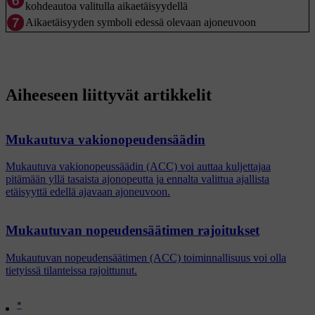
kohdeautoa valitulla aikaetäisyydellä
Aikaetäisyyden symboli edessä olevaan ajoneuvoon
Aiheeseen liittyvät artikkelit
Mukautuva vakionopeudensäädin
Mukautuva vakionopeussäädin (ACC) voi auttaa kuljettajaa
pitämään yllä tasaista ajonopeutta ja ennalta valittua ajallista
etäisyyttä edellä ajavaan ajoneuvoon.
Mukautuvan nopeudensäätimen rajoitukset
Mukautuvan nopeudensäätimen (ACC) toiminnallisuus voi olla
tietyissä tilanteissa rajoittunut.
*