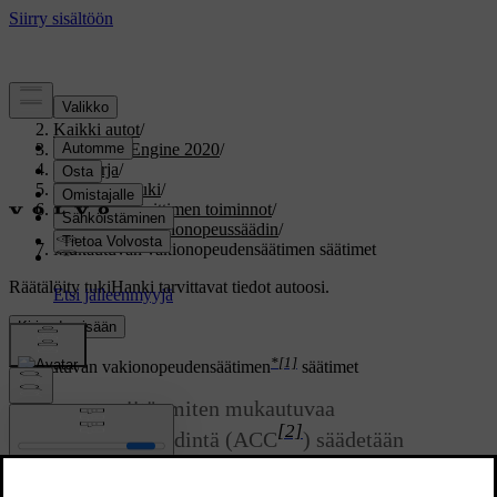
Tuki
/
Kaikki autot
/
V60 Twin Engine 2020
/
Ohjekirja
/
Kuljettajan tuki
/
Nopeudenrajoittimen toiminnot
/
Sopeutuva vakionopeussäädin
/
Mukautuvan vakionopeudensäätimen säätimet
Räätälöity tuki
Hanki tarvittavat tiedot autoosi.
Kirjaudu sisään
*
[1]
Mukautuvan vakionopeudensäätimen
säätimet
Yhteenveto siitä, miten mukautuvaa
[2]
vakionopeudensäädintä (ACC
) säädetään
ohjauspyörän vasemmanpuoleisella painikesarjalla
ja miten toiminto näkyy näytössä.