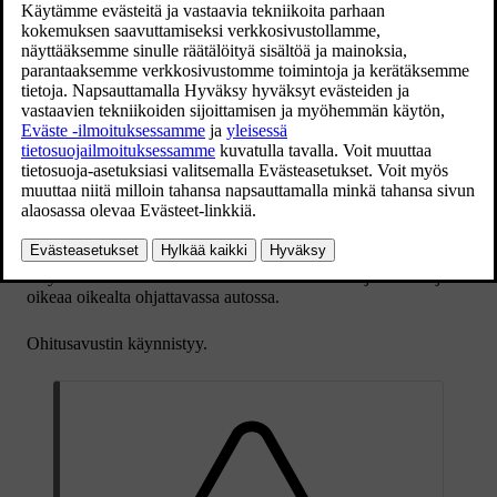
Päivitetty 19.03.2020
Jotta ohitusavustaja voidaan aktivoida, edellytetään, että:
edessä on ajoneuvo (kohdeajoneuvo)
oman auton
senhetkinen nopeus
on
vähintään 70 km/h
(
43 mph
)
tallennettu nopeus
on riittävän suuri, jotta turvallinen ohitus
voidaan tehdä.
Ohitusavustimen käynnistäminen:
Aktivoikaa suuntavilkut.
Käyttäkää vasenta suuntavilkkua vasemmalta ohjattavassa ja
oikeaa oikealta ohjattavassa autossa.
Ohitusavustin käynnistyy.