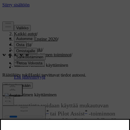
Tuki
/
Kaikki autot
/
V60 Twin Engine 2020
/
Ohjekirja
/
Kuljettajan tuki
/
Nopeudenrajoittimen toiminnot
/
Ohitusavustin
/
Ohitusavustimen käyttäminen
Räätälöity tuki
Hanki tarvittavat tiedot autoosi.
Kirjaudu sisään
Ohitusavustimen käyttäminen
Ohitusavustinta voidaan käyttää mukautuvan
*
*
nopeudensäätimen
tai Pilot Assist
-toiminnon
kanssa. Ohitusavustimen käyttäminen edellyttää
joidenkin vaatimusten täyttymistä.