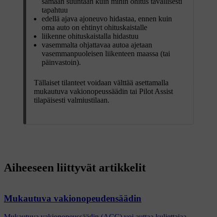
samaan suuntaan kuin mihin ohitus tavallisesti
tapahtuu
edellä ajava ajoneuvo hidastaa, ennen kuin
oma auto on ehtinyt ohituskaistalle
liikenne ohituskaistalla hidastuu
vasemmalta ohjattavaa autoa ajetaan
vasemmanpuoleisen liikenteen maassa (tai
päinvastoin).
Tällaiset tilanteet voidaan välttää asettamalla
mukautuva vakionopeussäädin tai Pilot Assist
tilapäisesti valmiustilaan.
Aiheeseen liittyvät artikkelit
Mukautuva vakionopeudensäädin
Mukautuva vakionopeussäädin (ACC) voi auttaa kuljettajaa