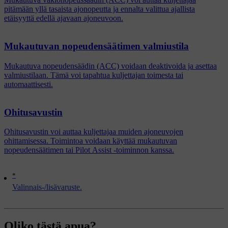
pitämään yllä tasaista ajonopeutta ja ennalta valittua ajallista
etäisyyttä edellä ajavaan ajoneuvoon.
Mukautuvan nopeudensäätimen valmiustila
Mukautuva nopeudensäädin (ACC) voidaan deaktivoida ja asettaa
valmiustilaan. Tämä voi tapahtua kuljettajan toimesta tai
automaattisesti.
Ohitusavustin
Ohitusavustin voi auttaa kuljettajaa muiden ajoneuvojen
ohittamisessa. Toimintoa voidaan käyttää mukautuvan
nopeudensäätimen tai Pilot Assist -toiminnon kanssa.
*
Valinnais-/lisävaruste.
Oliko tästä apua?