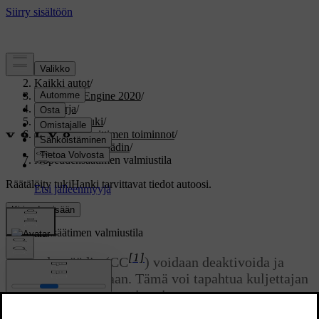
Tuki
/
Kaikki autot
/
V60 Twin Engine 2020
/
Ohjekirja
/
Kuljettajan tuki
/
Nopeudenrajoittimen toiminnot
/
Vakionopeussäädin
/
Nopeudensäätimen valmiustila
Räätälöity tuki
Hanki tarvittavat tiedot autoosi.
Kirjaudu sisään
Nopeudensäätimen valmiustila
[1]
Nopeudensäädin (CC
) voidaan deaktivoida ja
asettaa valmiustilaan. Tämä voi tapahtua kuljettajan
toimesta tai automaattisesti.