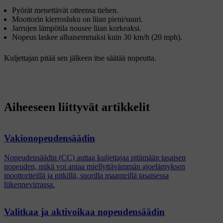
Pyörät menettävät otteensa tiehen.
Moottorin kierrosluku on liian pieni/suuri.
Jarrujen lämpötila nousee liian korkeaksi.
Nopeus laskee alhaisemmaksi kuin
30 km/h
(
20 mph
).
Kuljettajan pitää sen jälkeen itse säätää nopeutta.
Aiheeseen liittyvät artikkelit
Vakionopeudensäädin
Nopeudensäädin (CC) auttaa kuljettajaa pitämään tasaisen
nopeuden, mikä voi antaa miellyttävämmän ajoelämyksen
moottoriteillä ja pitkillä, suorilla maanteillä tasaisessa
liikennevirrassa.
Valitkaa ja aktivoikaa nopeudensäädin