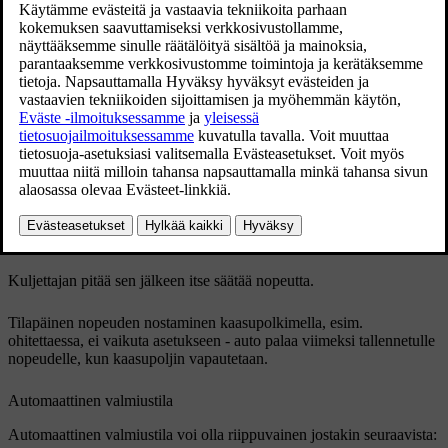
Päivitetty 19.03.2020
Valmiustila merkitsee, että toiminto on valittu kuljettajan näytössä
mutta sitä ei ole aktivoitu. Nopeudensäädin ei tällöin säädä nopeutta.
Valmiustila kuljettajan asiaan puuttumisen takia
Vakionopeudensäädin deaktivoidaan ja asetetaan valmiustilaan, jos
jotakin seuraavista tapahtuu:
Käyttöjarrua painetaan.
Vaihteenvalitsin siirretään
N
-asentoon.
Kytkinpoljinta pidetään painettuna pidempään kuin
1 minuutti
.
Kuljettaja pitää tallennettua suurempaa nopeutta kauemmin kuin
1
minuutin
.
Kuljettajan pitää sen jälkeen itse säätää nopeutta.
Tilapäinen nopeuden nostaminen kaasupolkimella, esim.
ohitettaessa, ei vaikuta asetukseen - auto palaa viimeksi tallennetulle
nopeudelle, kun kaasupoljin vapautetaan.
Automaattinen valmiustila
Automaattinen valmiustila voi olla riippuvainen jostakin seuraavista: