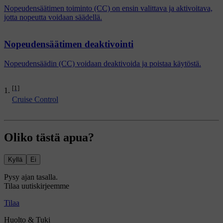
Nopeudensäätimen toiminto (CC) on ensin valittava ja aktivoitava,
jotta nopeutta voidaan säädellä.
Nopeudensäätimen deaktivointi
Nopeudensäädin (CC) voidaan deaktivoida ja poistaa käytöstä.
[1]
Cruise Control
Oliko tästä apua?
Kyllä
Ei