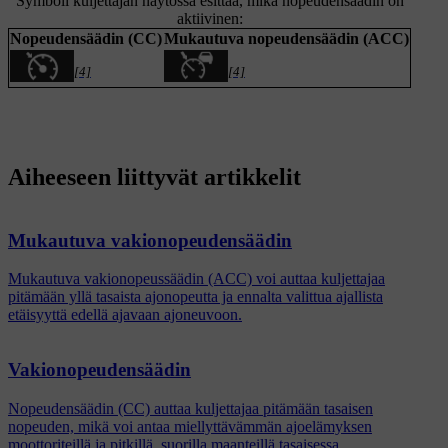
Symboli kuljettajan näytössä esittää, mikä nopeudensäädin on
aktiivinen:
Nopeudensäädin (CC)
Mukautuva nopeudensäädin (ACC)
[4]
[4]
Aiheeseen liittyvät artikkelit
Mukautuva vakionopeudensäädin
Mukautuva vakionopeussäädin (ACC) voi auttaa kuljettajaa
pitämään yllä tasaista ajonopeutta ja ennalta valittua ajallista
etäisyyttä edellä ajavaan ajoneuvoon.
Vakionopeudensäädin
Nopeudensäädin (CC) auttaa kuljettajaa pitämään tasaisen
nopeuden, mikä voi antaa miellyttävämmän ajoelämyksen
moottoriteillä ja pitkillä, suorilla maanteillä tasaisessa