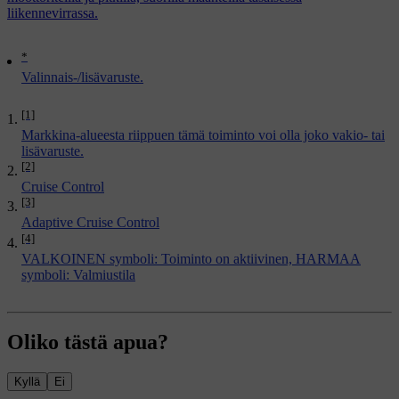
liikennevirrassa.
*
Valinnais-/lisävaruste.
[1]
Markkina-alueesta riippuen tämä toiminto voi olla joko vakio- tai
lisävaruste.
[2]
Cruise Control
[3]
Adaptive Cruise Control
[4]
VALKOINEN symboli: Toiminto on aktiivinen, HARMAA
symboli: Valmiustila
Oliko tästä apua?
Kyllä
Ei