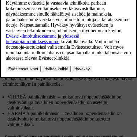
[3]
mukautuvaksi nopeudensäätimeksi (ACC
)
keskinäytön toimintonäkymässä.
Päivitetty 19.03.2020
Ottakaa toiminto käyttöön tai poistakaa se käytöstä tällä keskinäytön
toimintonäkymän painikkeella.
VIHREÄ painikeilmaisin – mukautuva nopeudensäädin on
deaktivoitu ja tavallinen nopeudensäädin on asetettu
valmiustilaan.
HARMAA painikeilmaisin – tavallinen nopeudensäädin on
deaktivoitu ja mukautuva nopeudensäädin on asetettu
valmiustilaan.