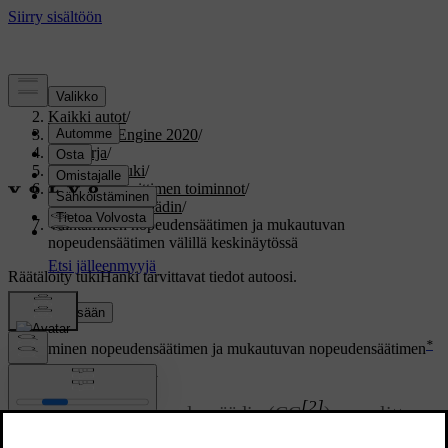
Tuki
/
Kaikki autot
/
V60 Twin Engine 2020
/
Ohjekirja
/
Kuljettajan tuki
/
Nopeudenrajoittimen toiminnot
/
Vakionopeussäädin
/
Vaihtaminen nopeudensäätimen ja mukautuvan
nopeudensäätimen välillä keskinäytössä
Räätälöity tuki
Hanki tarvittavat tiedot autoosi.
Kirjaudu sisään
*
Vaihtaminen nopeudensäätimen
ja mukautuvan nopeudensäätimen
[1]
välillä keskinäytössä
[2]
Kun tavallinen nopeudensäädin (CC
) on valittu
kuljettajan näytössä, se voidaan vaihtaa