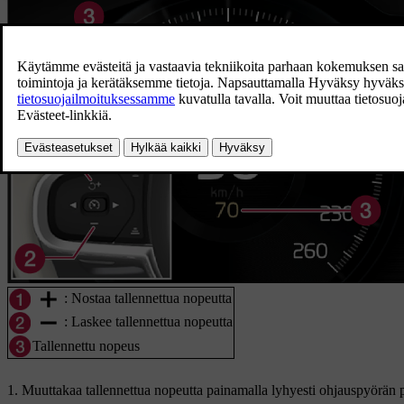
: Nostaa tallennettua nopeutta
: Laskee tallennettua nopeutta
Tallennettu nopeus
Muuttakaa tallennettua nopeutta painamalla lyhyesti ohjauspyörän 