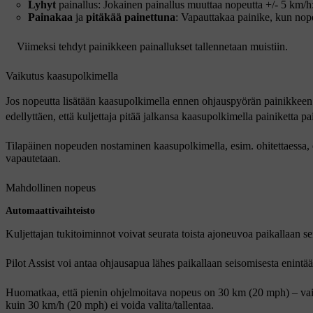
Lyhyt
painallus: Jokainen painallus muuttaa nopeutta
+/- 5 km/h
Painakaa
ja
pitäkää painettuna
: Vapauttakaa painike, kun nop
Viimeksi tehdyt painikkeen painallukset tallennetaan muistiin.
Vaikutus kaasupolkimella
Jos nopeutta lisätään kaasupolkimella ennen ohjauspyörän painikkee
edellyttäen, että kuljettaja pitää jalkansa kaasupolkimella painiketta p
Tilapäinen nopeuden nostaminen kaasupolkimella, esim. ohitettaessa, e
vapautetaan.
Mahdollinen nopeus
Automaattivaihteisto
Kuljettajan tukitoiminnot voivat seurata toista ajoneuvoa paikallaan s
Pilot Assist voi antaa ohjausapua lähes paikallaan seisomisesta enintä
Huomatkaa, että pienin ohjelmoitava nopeus on
30 km (20 mph)
– vai
kuin
30 km/h (20 mph)
ei voida valita/tallentaa.