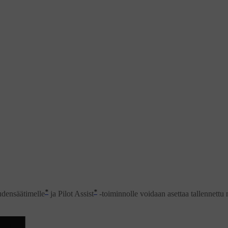
*
*
udensäätimelle
ja Pilot Assist
-toiminnolle voidaan asettaa tallennettu