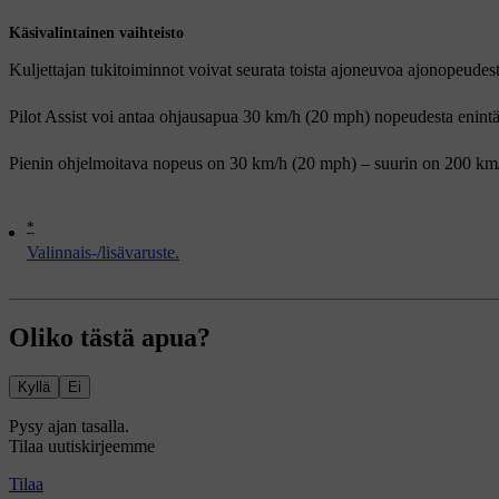
Käsivalintainen vaihteisto
Kuljettajan tukitoiminnot voivat seurata toista ajoneuvoa ajonopeudes
Pilot Assist voi antaa ohjausapua
30 km/h (20 mph)
nopeudesta enint
Pienin ohjelmoitava nopeus on
30 km/h (20 mph)
– suurin on
200 km
*
Valinnais-/lisävaruste.
Oliko tästä apua?
Kyllä
Ei