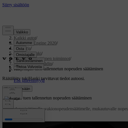
Tuki
/
Kaikki autot
/
V60 Twin Engine 2020
/
Ohjekirja
/
Kuljettajan tuki
/
Nopeudenrajoittimen toiminnot
/
Vakionopeussäädin
/
Kuljettajan tuen tallennetun nopeuden säätäminen
Räätälöity tuki
Hanki tarvittavat tiedot autoosi.
Kirjaudu sisään
Kuljettajan tuen tallennetun nopeuden säätäminen
Nopeudenrajoittimelle, vakionopeudensäätimelle, mukautuvalle nope
Päivitetty 19.03.2020