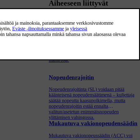
Aiheeseen liittyvät
artikkelit
Kuljettajan tukijärjestelmä
Autossa on erilaisia kuljettajan
tukijärjestelmiä, jotka voivat auttaa
kuljettajaa aktiivisesti tai passiivisesti eri
tilanteissa.
Nopeudenrajoitin
Nopeudenrajoitinta (SL) voidaan pitää
käänteisenä nopeudensäätimenä – kuljettaja
säätää nopeutta kaasupolkimella, mutta
nopeudenrajoitin estää ennalta
valitun/asetetun enimmäisnopeuden
ylittämisen vahingossa.
Mukautuva vakionopeudensäädin
Mukautuva vakionopeussäädin (ACC) voi