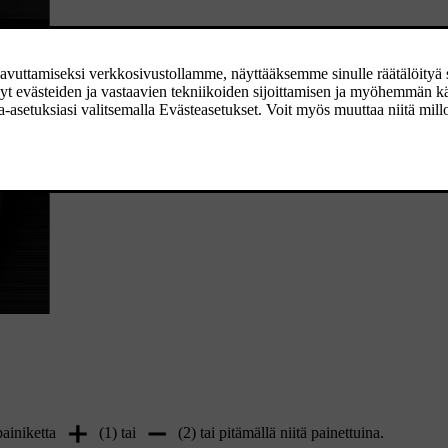
painiketta
(1) tai
(2) tai pitämällä niitä painettuina.