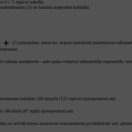
:n (+/- 5 mph:n)
askelin.
eudenilmaisin (3) on halutun nopeuden kohdalla.
n
(1) painamista, auton ko. nopeus painiketta painettaessa tallenne
ainaessaan.
i vaikuta asetukseen - auto palaa viimeksi tallennetulle nopeudelle, ku
eisomisesta enintään
200 km:n/h (125 mph:n)
ajonopeuteen asti.
än
140 km/h (87 mph)
ajonopeuteen asti.
kka se selviää toisen ajoneuvon seuraamisesta pysähdyksiin asti, pien