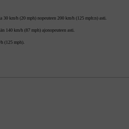
ta
30 km/h (20 mph)
nopeuteen
200 km/h (125 mph:n)
asti.
ään
140 km/h (87 mph)
ajonopeuteen asti.
/h (125 mph)
.