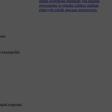
auttaa kuljettajaa pitämään yllä tasaista
ajonopeutta ja ennalta valittua ajallista
etäisyyttä edellä ajavaan ajoneuvoon.
taan
n kaasupoljin
empää nopeutta