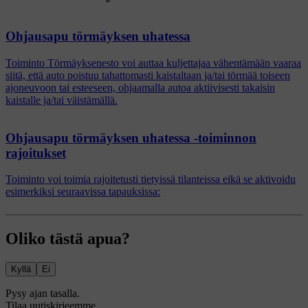
Ohjausapu törmäyksen uhatessa
Toiminto Törmäyksenesto voi auttaa kuljettajaa vähentämään vaaraa
siitä, että auto poistuu tahattomasti kaistaltaan ja/tai törmää toiseen
ajoneuvoon tai esteeseen, ohjaamalla autoa aktiivisesti takaisin
kaistalle ja/tai väistämällä.
Ohjausapu törmäyksen uhatessa -toiminnon
rajoitukset
Toiminto voi toimia rajoitetusti tietyissä tilanteissa eikä se aktivoidu
esimerkiksi seuraavissa tapauksissa:
Oliko tästä apua?
Kyllä
Ei