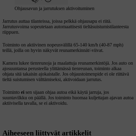
Ohjausavun ja jarrutuksen aktivoituminen
Jarrutus auttaa tilanteissa, joissa pelkkä ohjausapu ei riitä.
Jarrutusvoima sopeutetaan automaattisesti tieltäsuistumistilanteesta
riippuen.
Toiminto on aktiivinen nopeusvälillä
65-140 km/h (40-87 mph
)
teillä, joilla on hyvin näkyvät reunamerkinnät/-viivat.
Kamera lukee tienreunoja ja maalattuja reunamerkintöjä. Jos auto on
ajosuuntansa perusteella ylittämässä tienreunan, toiminto alkaa
ohjata sitä takaisin ajokaistalle. Jos ohjaustoimenpide ei ole riittävä
tieltä suistumisen välttämiseksi, aktivoidaan jarrutus.
Toiminto
ei
sen sijaan ohjaa autoa eikä käytä jarruja, jos
suuntavilkku on päällä. Jos toiminto huomaa kuljettajan ajavan autoa
aktiivisella tavalla, se ei aktivoidu.
Aiheeseen liittyvät artikkelit