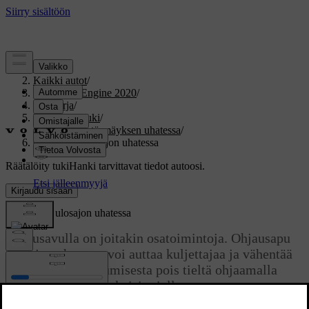
Tuki
/
Kaikki autot
/
V60 Twin Engine 2020
/
Ohjekirja
/
Kuljettajan tuki
/
Ohjausapu törmäyksen uhatessa
/
Ohjausapu ulosajon uhatessa
Räätälöity tuki
Hanki tarvittavat tiedot autoosi.
Kirjaudu sisään
Ohjausapu ulosajon uhatessa
Ohjausavulla on joitakin osatoimintoja. Ohjausapu
ulosajon uhatessa voi auttaa kuljettajaa ja vähentää
riskiä auton ajautumisesta pois tieltä ohjaamalla
autoa aktiivisesti takaisin tielle.