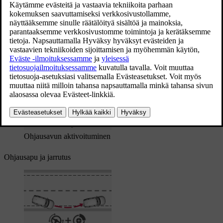
Päivitetty 19.03.2020
Toiminnolla on kaksi aktivoitumistasoa:
Vain ohjausapu
Ohjausapu ja jarrutus
Vain ohjausapu
Ohjausavun aktivoituminen
Ohjausapu ja jarrutus